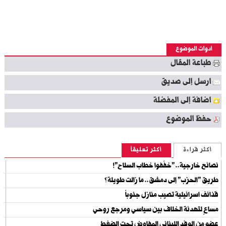
أدوات الموضوع
طباعة المقال
ارسل إلى صديق
اضافة إلى المفضلة
حفظ الموضوع
أكثر قراءة
أكثر تعليقاً
نصائح خارجية.. "خفّفوا خطاب السلاح"!
طريق "الحزب" إلى دمشق.. ما زالت طويلة؟
قذائف اسرائيلية تصيب منازل جنوباً
مساعٍ لتهدئة الخلاف بين سياسي ومرجع روحي
عضو من الوفد اللبناني المفاوِض تحت الضغط