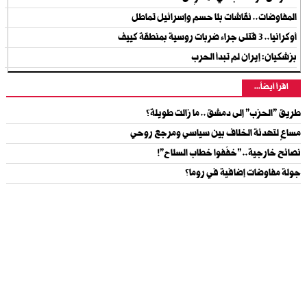
المفاوضات.. نقاشات بلا حسم وإسرائيل تماطل
أوكرانيا.. 3 قتلى جراء ضربات روسية بمنطقة كييف
بزشكيان: إيران لم تبدأ الحرب
اقرأ أيضاً...
طريق "الحزب" إلى دمشق.. ما زالت طويلة؟
مساعٍ لتهدئة الخلاف بين سياسي ومرجع روحي
نصائح خارجية.. "خفّفوا خطاب السلاح"!
جولة مفاوضات إضافية في روما؟