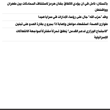
باكستان: نأمل في أن يؤدي الاتفاق بشأن هرمز لاستئناف المحادثات بين طهران
وواشنطن
وفد “حزب الله” جال على رؤساء الإدارات في سرايا صيدا
طوارئ الصحة: استشهاد مواطن وإصابة ١٢ بجروح بغارة العدو على تبنين
“الاجتماع الوزاري لدعم القدس” يُطلق تحركاً مشتركاً لمواجهة الانتهاكات
الإسرائيلية