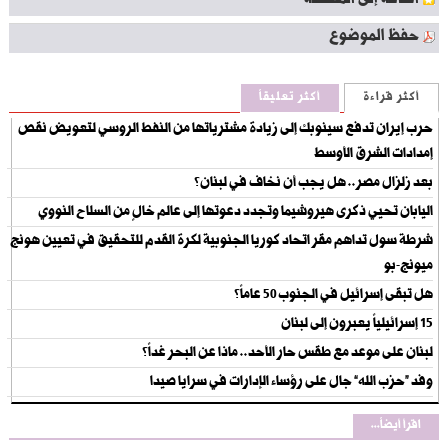
اضافة إلى المفضلة
حفظ الموضوع
أكثر قراءة
أكثر تعليقاً
حرب إيران تدفع سينوبك إلى زيادة مشترياتها من النفط الروسي لتعويض نقص
إمدادات الشرق الأوسط
بعد زلزال مصر.. هل يجب أن نخاف في لبنان؟
اليابان تحيي ذكرى هيروشيما وتجدد دعوتها إلى عالم خالٍ من السلاح النووي
شرطة سول تداهم مقر اتحاد كوريا الجنوبية لكرة القدم للتحقيق في تعيين هونج
ميونج-بو
هل تبقى إسرائيل في الجنوب 50 عاماً؟
15 إسرائيلياً يعبرون إلى لبنان
لبنان على موعد مع طقس حار الأحد.. ماذا عن البحر غداً؟
وفد “حزب الله” جال على رؤساء الإدارات في سرايا صيدا
اقرأ أيضاً...