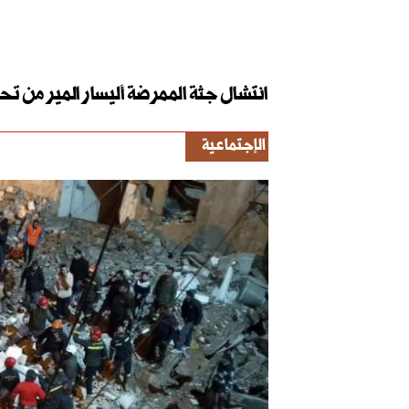
انتشال جثة الممرضة أليسار المير من تحت
الإجتماعية