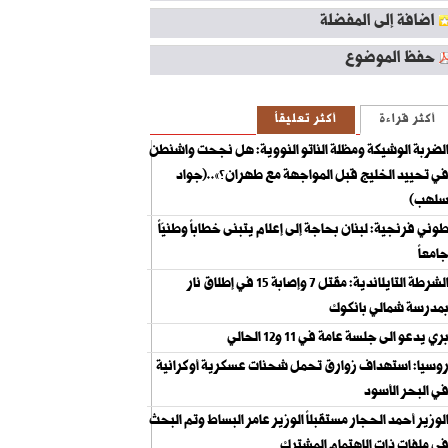
اضافة إلى المفضلة
حفظ الموضوع
أكثر قراءة
أكثر تعليقاً
لضربة الوشيكة ومظلة الناتو النووية: هل نجحت واشنطن
ي تحييد الخليج قبل المواجهة مع طهران؟»..(جواد
لهب)
وني فرنجية: لبنان بحاجة إلى إعلام يتبنى خطاباً وطنيّاً
امعاً
الشرطة التايلاندية: مقتل 7 وإصابة 15 في إطلاق نار
مدرسة شمالي بانكوك
ري يدعو الى جلسة عامة في 11 و12 الحالي
وسيا: استهداف زوارق تحمل شحنات عسكرية أوكرانية
ي البحر الأسود
لوزير أحمد الحجار مستقبلاً الوزير عامر البساط وتم البحث
ي ملفات ذات الاهتمام المشترك