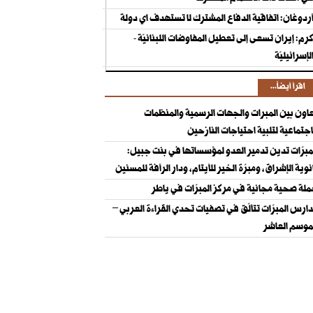
ردوغان: اتفاقية الدفاع المشترك لا تستهدف اي دولة
رم: إيران تسعى إلى تعطيل المفاوضات اللبنانيّة -
لإسرائيليّة
اقرأ أيضاً...
اون بين المبرات والجهات الرسمية والمنظمات
اجتماعية لتلبية احتياجات النازحين
مبرّات تدين تدمير العدو لمؤسساتها في بنت جبيل:
نوية الإشراق، ومبرّة الخير للأيتام، ودار الرأفة للمسنين
لة صحية مجانية في مركز المبرّات في ياطر
ارس المبرّات تتألّق في تصفيات تحدي القراءة العربي –
موسم العاشر