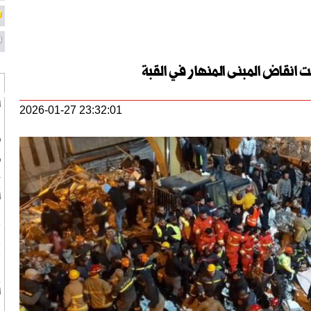
 انقاض المبنى المنهار في القبة
ا
2026-01-27 23:32:01
ف
س
ط
ج
ب
ب
ر
ف
ا
ف