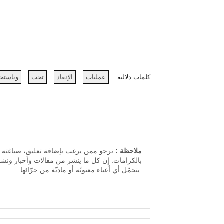
كلمات دلالية:
عمليات
الإنقاذ
تحت
وباستخ
ملاحظة :
نرجو ممن يرغب بإضافة تعليق، صياغته بل
بالكرامات. إن كل ما ينشر من مقالات وأخبار ونشا
يتحمّل أي أعباء معنويّة أو ماديّة من جرّائها.