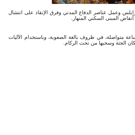
رابلس وعمل عناصر الدفاع المدني وفرق الإنقاذ على انتشال
أنقاض المبنى السكني المنهار.
يات البحث والحفر استمرت لنحو 90 ساعة متواصلة، في ظروف بالغة الصعوبة، وباستخدام الآليات
مكان الجثة وسحبها من تحت الركام.