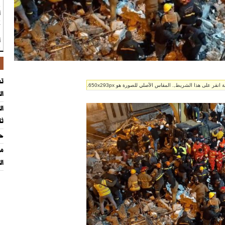
أ
ك
ا
تع
ر على هذا الشريط,. المقاس الأصلي للصورة هو 650x293px.
ال
ال
ثا
حم
مد
ال