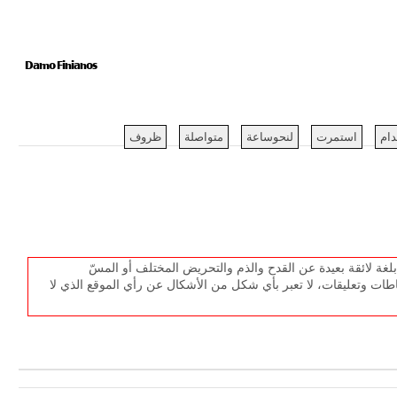
Damo Finianos
دام
استمرت
لنحوساعة
متواصلة
ظروف
غة لائقة بعيدة عن القدح والذم والتحريض المختلف أو المسّ
طات وتعليقات، لا تعبر بأي شكل من الأشكال عن رأي الموقع الذي لا