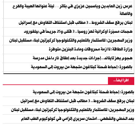
عرس زين العابدين وياسمين عزيزي في بتاتر… ليلةٌ عنوانها الهيبة والفرح
والأصالة
لبنان يرفع سقف الشروط.. 3 مطالب قبل استئناف التفاوض مع إسرائيل
هجمات مسيّرة أوكرانية تهز روسيا.. 3 قتلى و25 جريحاً في بيلغورود
وزير المهجرين: للاستثمار بالتعليم والتكنولوجيا كركيزتين لبناء مستقبل لبنان
وزارة الطاقة: لا ازمة محروقات ومادة البنزين متوفرة
هجوم يهز تايلاند.. إجراءات جديدة بعد إطلاق نار داخل مدرسة
بالصورة: إحباط شحنة كبتاغون متجهة من بيروت إلى السعودية
اقرأ أيضاً...
بالصورة: إحباط شحنة كبتاغون متجهة من بيروت إلى السعودية
لبنان يرفع سقف الشروط.. 3 مطالب قبل استئناف التفاوض مع إسرائيل
وزير المهجرين: للاستثمار بالتعليم والتكنولوجيا كركيزتين لبناء مستقبل لبنان
بعد الخطي والشفهي.. امتحان سريري إلزامي في كولوكيوم الطب العام