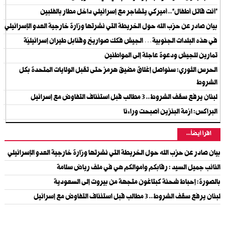
“أنت قاتل أطفال”.. أميركي يتشاجر مع إسرائيلي داخل مطار بالفلبين
بيان صادر عن حزب الله حول الخريطة التي نشرتها وزارة خارجية العدو الإسرائيلي
في هذه البلدات الجنوبية… الجيش فكك صواريخ وقنابل طيران إسرائيليّة
تمارين للجيش ودعوة عاجلة إلى المواطنين
الحرس الثوري: سنواصل إغلاق مضيق هرمز حتى تقبل الولايات المتحدة بكل
الشروط
لبنان يرفع سقف الشروط.. 3 مطالب قبل استئناف التفاوض مع إسرائيل
البراكس: ازمة البنزين أصبحت وراءنا
اقرأ أيضاً...
بيان صادر عن حزب الله حول الخريطة التي نشرتها وزارة خارجية العدو الإسرائيلي
النائب جميل السيد : رقابكم وأموالكم هي في ملف رياض سلامة
بالصورة: إحباط شحنة كبتاغون متجهة من بيروت إلى السعودية
لبنان يرفع سقف الشروط.. 3 مطالب قبل استئناف التفاوض مع إسرائيل