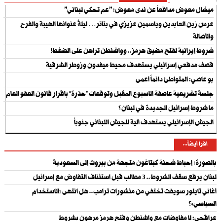
ميشال معوض مدافعاً عن ندى معوض: "عم تحكي لبناني"
عرس زين العابدين وياسمين عزيزي في بتاتر… ليلةٌ عنوانها الهيبة والفرح
والأصالة
شروط إيرانية لفتح مضيق هرمز.. وواشنطن تراهن على الضغط!
قصف مدفعي إسرائيلي يستهدف محيط ميفدون وزوطر الشرقية
بو عاصي: المتواطئ دائماً أعمى
جلسة تشريعية عاصفة الاسبوع المقبل وتوقعات “حذرة” باقرار قانون العفو العام
ما شروط إسرائيل الجديدة في لبنان؟
الجيش الإسرائيلي يستهدف آلية للجيش اللبناني جنوباً
اقرأ أيضاً...
بالصورة: إحباط شحنة كبتاغون متجهة من بيروت إلى السعودية
لبنان يرفع سقف الشروط.. 3 مطالب قبل استئناف التفاوض مع إسرائيل
أغاني تايلور سويفت تختفي من منشورات ترامب.. هل انتهى «الاستخدام
السياسي»؟
عراقجي: لا مفاوضات مع واشنطن وفتح هرمز مرهون بشروط