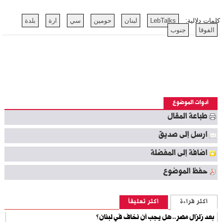
كلمات دلالية:
LebTalks
لبنان
حومين
سي
ارة
بلدة
الفوقا
جنوب
أدوات الموضوع
طباعة المقال
ارسل إلى صديق
اضافة إلى المفضلة
حفظ الموضوع
أكثر قراءة
أكثر تعليقاً
بعد زلزال مصر.. هل يجب أن نخاف في لبنان؟