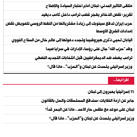
ملتقى التأثير المدني: لبنان أمام اختبار السيادة والإصلاح
تقرير: نقص الذخائر يفجّر غضب ترامب داخل كامب ديفيد
حرب إيران تدفع سينوبك إلى زيادة مشترياتها من النفط الروسي لتعويض نقص
إمدادات الشرق الأوسط
اليابان تحيي ذكرى هيروشيما وتجدد دعوتها إلى عالم خالٍ من السلاح النووي
وفد “حزب الله” جال على رؤساء الإدارات في سرايا صيدا
ترامب يصعّد ضد الديمقراطيين قبل انتخابات التجديد النصفي
وزير إسرائيلي يتحدث عن لبنان و"الحزب".. ماذا قال؟
اقرأ أيضاً...
15 إسرائيلياً يعبرون إلى لبنان
جابر عن أزمة النفايات: سندفع المستحقات والحل بالقانون
لبنان على موعد مع طقس حار الأحد.. ماذا عن البحر غداً؟
وزير إسرائيلي يتحدث عن لبنان و"الحزب".. ماذا قال؟