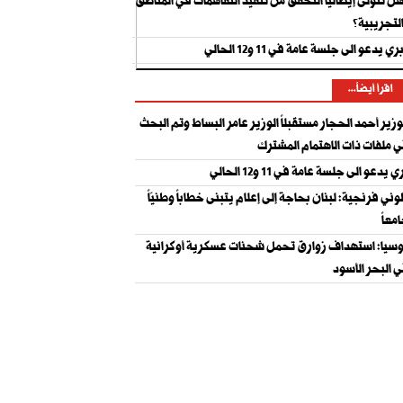
ل تتولى إيطاليا التحقق من تنفيذ التفاهمات في المناطق
لتجريبية؟
ري يدعو الى جلسة عامة في 11 و12 الحالي
اقرأ أيضاً...
وزير أحمد الحجار مستقبلاً الوزير عامر البساط وتم البحث
 ملفات ذات الاهتمام المشترك
ي يدعو الى جلسة عامة في 11 و12 الحالي
ني فرنجية: لبنان بحاجة إلى إعلام يتبنى خطاباً وطنيّاً
معاً
سيا: استهداف زوارق تحمل شحنات عسكرية أوكرانية
 البحر الأسود