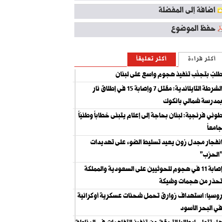
اضافة إلى المفضلة
حفظ الموضوع
أكثر قراءة
أكثر تعليقاً
لبٌ بتجنّب تنفيذ هجوم واسع على لبنان
الشرطة التايلاندية: مقتل 7 وإصابة 15 في إطلاق نار
مدرسة شمالي بانكوك
وني فرنجية: لبنان بحاجة إلى إعلام يتبنى خطاباً وطنيّاً
امعاً
نفجار مجدل زون يعيد تسليط الضوء على تهديدات
الحزب"
إصابة 11 في هجوم للحوثيين على السعودية والمملكة
حذر من هجمات وشيكة
وسيا: استهداف زوارق تحمل شحنات عسكرية أوكرانية
ي البحر الأسود