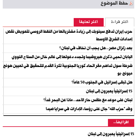
حفظ الموضوع
أكثر قراءة
أكثر تعليقاً
حرب إيران تدفع سينوبك إلى زيادة مشترياتها من النفط الروسي لتعويض نقص
إمدادات الشرق الأوسط
بعد زلزال مصر.. هل يجب أن نخاف في لبنان؟
اليابان تحيي ذكرى هيروشيما وتجدد دعوتها إلى عالم خالٍ من السلاح النووي
شرطة سول تداهم مقر اتحاد كوريا الجنوبية لكرة القدم للتحقيق في تعيين هونج
ميونج-بو
هل تبقى إسرائيل في الجنوب 50 عاماً؟
15 إسرائيلياً يعبرون إلى لبنان
لبنان على موعد مع طقس حار الأحد.. ماذا عن البحر غداً؟
وفد “حزب الله” جال على رؤساء الإدارات في سرايا صيدا
اقرأ أيضاً...
15 إسرائيلياً يعبرون إلى لبنان