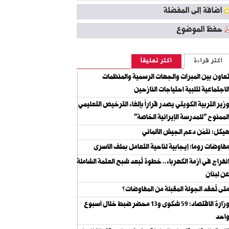
اضافة إلى المفضلة
حفظ الموضوع
أكثر قراءة
أكثر تعليقاً
عاون بين المبرات والجهات الرسمية والمنظمات
لاجتماعية لتلبية احتياجات النازحين
زير التربية الكويتي يصدر قراراً بإلغاء الترخيص التعليمي
لممنوح "للمدرسة الإيرانية الخاصة"
يكل: نثمّن دعم الجيش الألماني
فاوضات روما: إيجابية لناحية التعامل بملف الاسرى
نفراج في أزمة الكهرباء.. خطوة تُبعد شبح العتمة الشاملة
ن لبنان
تى تُعقد الجولة المقبلة من المفاوضات؟
وزارة الاقتصاد: 59 شكوى و13 محضر ضبط خلال أسبوع
احد