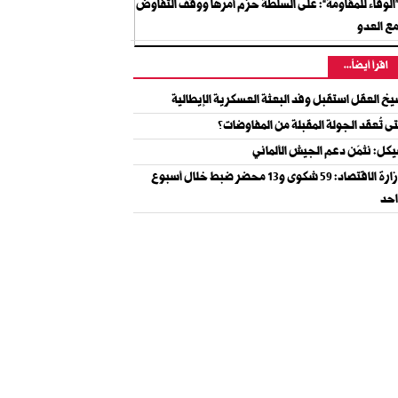
الوفاء للمقاومة”: على السلطة حزم أمرها ووقف التفاوض
ع العدو
اقرأ أيضاً...
خ العقل استقبل وفد البعثة العسكرية الإيطالية
ى تُعقد الجولة المقبلة من المفاوضات؟
كل: نثمّن دعم الجيش الألماني
وزارة الاقتصاد: 59 شكوى و13 محضر ضبط خلال أسبوع
حد