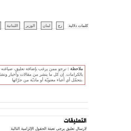
كلمات دلالية:
رج
لبنان
الوزير
اللبنانية
ملاحظة :
نرجو ممن يرغب بإضافة تعليق، صياغته بل
بالكرامات. إن كل ما ينشر من مقالات وأخبار ونشا
يتحمّل أي أعباء معنويّة أو ماديّة من جرّائها.
التعليقات
لارسال تعليق يرجى تعبئة الحقول الإلزامية التالية