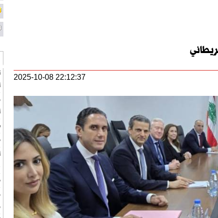
ريطاني
ت
2025-10-08 22:12:37
ا
و
ا
ه
م
ا
ع
م
و