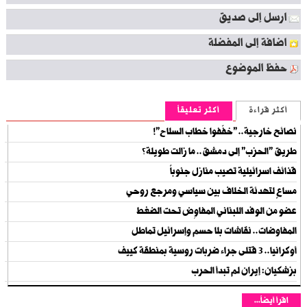
ارسل إلى صديق
اضافة إلى المفضلة
حفظ الموضوع
أكثر قراءة
أكثر تعليقاً
نصائح خارجية.. "خفّفوا خطاب السلاح"!
طريق "الحزب" إلى دمشق.. ما زالت طويلة؟
قذائف اسرائيلية تصيب منازل جنوباً
مساعٍ لتهدئة الخلاف بين سياسي ومرجع روحي
عضو من الوفد اللبناني المفاوِض تحت الضغط
المفاوضات.. نقاشات بلا حسم وإسرائيل تماطل
أوكرانيا.. 3 قتلى جراء ضربات روسية بمنطقة كييف
بزشكيان: إيران لم تبدأ الحرب
اقرأ أيضاً...