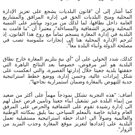
كما أشار إلى أن "قانون البلديات يشجع على تعزيز الإدارة
المحلية ومنح البلديات الحق في إدارة المرافق والمشاريع
العامة داخل نطاقها، لما لذلك من مردود مباشر على التنمية
المحلية وتعزيز الشفافية والمساءلة"، معتبراً أن "ما قامت به
البلدية في إدارة المغارة ينسجم تماماً مع روح هذا القانون، إذ
تُترجم الإدارة المحلية هنا إلى إنجازات ملموسة تصب في
مصلحة الدولة وأبناء البلدة معاً".
كذلك، شدد الخولي على أن "أي نية بتلزيم المغارة خارج نطاق
البلدية هو أمر مرفوض، خصوصاً بعد النتائج الباهرة التي
حققتها بلدية جعيتا خلال إدارتها القصيرة، والتي انعكست على
شكل إيرادات عالية، وحسن إدارة، ووضع خطط استراتيجية
جدية للنهوض بالمغارة وضمان استمرارية نجاحها".
أضاف: "هذه التجربة تشكل نموذجاً مهماً على أكثر من صعيد
من إنماء البلدة عبر تشغيل أبناء جعيتا وتأمين فرص عمل لهم
الى إدارة رشيدة تقوم على الشفافية والحرص على المرفق
العام وعناية خاصة بالمعلم السياحي بما يليق بمكانته الوطنية
والعالمية وصولاً الى اعداد خطة استراتيجية مستقبلية تعمل
البلدية على إعدادها لتعزيز موقع المغارة وجذب المزيد من
الزوار".