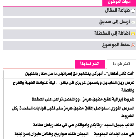
أدوات الموضوع
طباعة المقال
ارسل إلى صديق
اضافة إلى المفضلة
حفظ الموضوع
أكثر قراءة
أكثر تعليقاً
“أنت قاتل أطفال”.. أميركي يتشاجر مع إسرائيلي داخل مطار بالفلبين
عرس زين العابدين وياسمين عزيزي في بتاتر… ليلةٌ عنوانها الهيبة والفرح
والأصالة
شروط إيرانية لفتح مضيق هرمز.. وواشنطن تراهن على الضغط!
الحرس الثوري: سنواصل إغلاق مضيق هرمز حتى تقبل الولايات المتحدة بكل
الشروط
النائب جميل السيد : رقابكم وأموالكم هي في ملف رياض سلامة
في هذه البلدات الجنوبية… الجيش فكك صواريخ وقنابل طيران إسرائيليّة