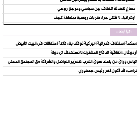
المفاوضات.. نقاشات بلا حسم وإسرائيل تماطل
مساعٍ لتهدئة الخلاف بين سياسي ومرجع روحي
أوكرانيا.. 3 قتلى جراء ضربات روسية بمنطقة كييف
اقرأ أيضاً...
‏محكمة استئناف فدرالية أميركية توقف بناء قاعة احتفالات في البيت الأبيض
أردوغان: اتفاقية الدفاع المشترك لا تستهدف اي دولة
الياس وراق من بلمند سوق الغرب:لتعزيز التواصل والشراكة مع المجتمع المحلي
ترامب: قد أكون آخر رئيس جمهوري