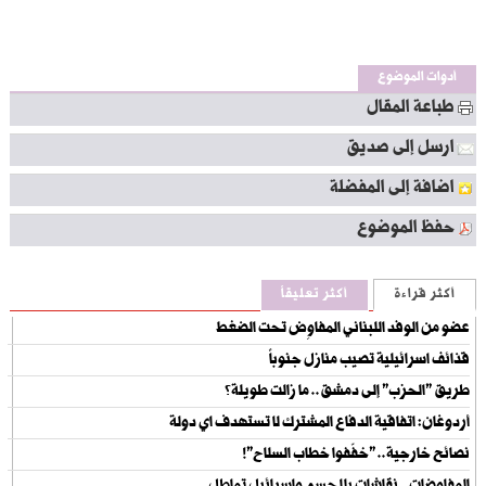
أدوات الموضوع
طباعة المقال
ارسل إلى صديق
اضافة إلى المفضلة
حفظ الموضوع
أكثر قراءة
أكثر تعليقاً
عضو من الوفد اللبناني المفاوِض تحت الضغط
قذائف اسرائيلية تصيب منازل جنوباً
طريق "الحزب" إلى دمشق.. ما زالت طويلة؟
أردوغان: اتفاقية الدفاع المشترك لا تستهدف اي دولة
نصائح خارجية.. "خفّفوا خطاب السلاح"!