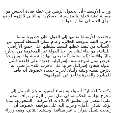
ورأت الأوسط «أن الجدول الزمني في خطة قيادة الجيش هو
مسألة تقنية تتعلق بالمؤسسة العسكرية، وبالتالي لا لزوم لوضع
الرأي العام في نقاش حوله».
وخلصت الأوساط نفسها إلى القول: «إن خطورة تمسك
«حزب الله» بموقفه الحالي، وعدم تمكن السلطة لسبب من
الأسباب من تنفيذ خطتها لبسط سلطتها على جميع الأراضي
اللبنانية، هو بقاء لبنان بين حدّ الدولة غير المدعومة من الخارج
ماليًا واقتصاديًا واستثماريًا ما يعني أنها دولة مشلولة، وبين حدّ
تعرض لبنان لموجة عنف إسرائيلية جديدة على قاعدة فشل
الدولة فتعاود إسرائيل حربها على «حزب الله» ما يعني أنه
يعرّض نفسه وبيئته ولبنان لحرب جديدة خصوصًا أنه فاقد
للمبادرة والقدرة وعاجز عن المواجهة».
وكتبت” الاخبار”: أنه ولغاية مساء أمس، لم يتمّ التوصل إلى
مخرج لجلسة الحكومة، في ظل إصرار الرئيس نواف سلام
على المضي في تطبيق الإملاءات الأميركية – السعودية، بينما
يؤكد الثنائي «أمل» وحزب الله على مواقفه، خصوصاً أن
البحث يتصل بقرارات غير ميثاقية. ويستند الثنائي، ومعه وزراء