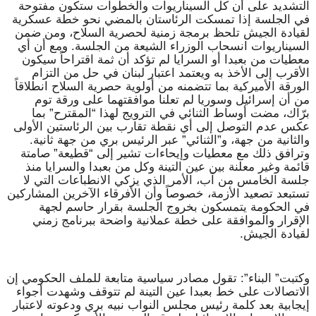
التشديد على أن كل السيناريوات والخطوات ستكون مفتوحة
في الجلسة إذا تمسكت الرئاستان بالمضي نحو خطة عسكرية
لقيادة الجيش تلحظ برمجة زمنية لحصرية السلاح، ومن ضمن
السيناريوات انسحاب الوزراء الشيعة من الجلسة. ومع أن أي
معطيات من بعبدا أو السرايا لم تؤكد أن ثمة اقتراحاً سيكون
الأقرب إلى الأخذ به ويعتمد اعتبار لبنان في حل من التزام
الورقة الأميركية بما تتضمنه من أولوية حصرية السلاح انطلاقاً
من أن إسرائيل وسوريا لم تعلنا موافقتهما على ورقة توم
برّاك، مضت أوساط الثنائي في الترويج لهذا “المقترح” بما
عكس عدم التوصل إلى أي نقطة تقارب بين الرئاستين الأولى
والثانية من جهة، و”الثنائي” عبر الرئيس بري من جهة ثانية.
وترافق ذلك مع معطيات وإيحاءات تشير إلى “قطيعة” صامتة
قائمة وغير معلنة بين عين التينة وكل من بعبدا والسرايا منذ
جلسة الخامس من آب، الأمر الذي يزكي الانطباعات التي لا
تستبعد تصعيد الأزمة، خصوصاً وأن الأفرقاء الآخرين المشاركين
في الحكومة يتمسكون بخروج الجلسة بقرار حاسم لجهة
الإقرار والموافقة على خطة عملانية واضحة ببرنامج زمني
لقيادة الجيش.
وكتبت” البناء”: تقول مصادر سياسية متابعة للملف الحكومي إن
الاتصالات على خط بعبدا عين التينة لم تتوقف وشهدت أجواء
إيجابية بعد كلمة رئيس مجلس النواب نبيه بري ودعوته لاعتبار