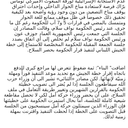
عدم الاستجابة الإسرائيلية لورقة المبعوث الأميركي توماس
برّاك فرصة لاستعادة مناخ الحوار الداخلي وإحداث احتراق
يوقف مناخ التصعيد، من دون وجود رؤية واضحة بعد لكيفية
تحقيق ذلك خصوصاً في ظل موقف ممانع للغة الحوار
ومتمسك بالمضي في قرارات 5 و7 آب للحكومة رغم كل ما
جرى، عند رئيس الحكومة نواف سلام، وقالت المصادر إن
الجلسة التي جمعت رئيس الجمهورية العماد جوزف عون
ورئيس الحكومة نواف سلام لم تخلص إلى أي اتفاق بصدد
جلسة الجمعة المقبلة للحكومة المخصّصة للاستماع إلى خطة
الجيش اللبناني لتنفيذ قرار الحكومة بحصر السلاح.
اضافت” البناء”: ثمة ضغوطٍ تتعرض لها مراجع كبرى للدفع
باتجاه إقرار خطة الجيش مع تحديد موعد التنفيذ فوراً ومهلة
زمنيّة لإنهائها. لكن مصادر «الثنائي» تشير الى أن وزراء حزب
الله سيقاطعون الجلسة إذا لم يُصَر الى تصويب خطيئة
الحكومة بالقرارين الشهيرين وتغيير طريقة التعامل في ملف
السلاح، على أن يحضر وزراء حركة أمل لكي لا تحصل مقاطعة
شيعية كاملة للجلسة، أما بحال استمرت الحكومة على خطيئتها
فإن الوزراء الذين سيمثلون حركة أمل سينسحبون من الجلسة
قبل التصويت على الخطة إذا لحظت التنفيذ واقترنت بمهلة
زمنية لذلك.