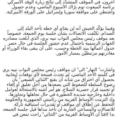
آخرون، في الموقف المتشدّد إلى نتائج زيارة الوفد الأميركي
برئاسة المبعوث توم برّاك الأسبوع الماضي، وعدم حصول
واشنطن على موافقة سوريا وإسرائيل على الورقة الأميركية.
وفيما يؤكّد الجيش أنه لن يقدّم أي خطة تأخذ البلد إلى
الصدام، تكثّفت الاتصالات بشأن جلسة يوم الجمعة، خصوصاً
بعد موقف رئيس مجلس النواب نبيه بري، الذي أبلغت مصادره
الجهات الرسمية باحتمال عدم حضور الجلسة في حال حصر
جدول أعمالها ببند الخطة وحسب، على أن يبقى بقاء الوزراء أو
مغادرتهم مرتبطيْن بمسار الأمور.
واشارت” النهار” الى” ان مواقف رئيس مجلس النواب نبيه بري
في كلمته الأحد الماضي، لم تحدث فسحة لأي توقعات إيجابية
بحصول أي اختراق من شأنه أن يقنع “الثنائي الشيعي” بأن
رضوخ السلطة للضغوط التي يصعدها من أجل تعليق أو إلغاء
أو تجميد قرار حصرية السلاح، هو أمر أشبه بالاستحالة لعوامل
داخلية وخارجية شديدة الخطورة في حال تجاهلها وتجاوزها.
وإذ التزمت الأوساط القريبة من رئاستي الجمهورية والحكومة
التحفظ عن إطلاق أي مواقف أو تقديرات استباقية تاركة
للاتصالات والمساعي الجارية أن تأخذ مداها قبل جلسة الجمعة،
بدا لافتاً أن الأوساط القريبة من “الثنائي” راحت تمعن في