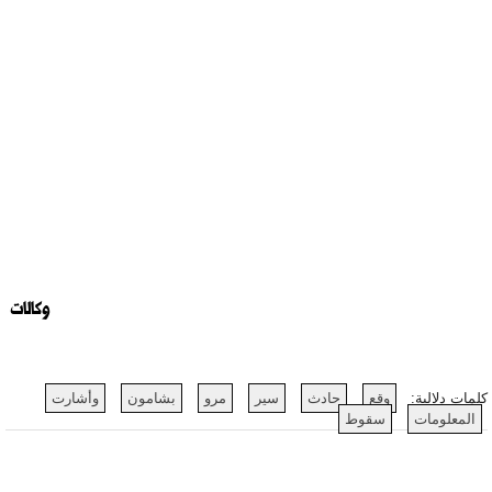
وكالات
كلمات دلالية:
وقع
حادث
سير
مرو
بشامون
وأشارت
المعلومات
سقوط