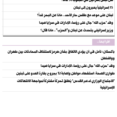
هل تبقى إسرائيل في الجنوب 50 عاماً؟
15 إسرائيلياً يعبرون إلى لبنان
لبنان على موعد مع طقس حار الأحد.. ماذا عن البحر غداً؟
وفد “حزب الله” جال على رؤساء الإدارات في سرايا صيدا
وزير إسرائيلي يتحدث عن لبنان و"الحزب".. ماذا قال؟
اقرأ أيضاً...
باكستان: نأمل في أن يؤدي الاتفاق بشأن هرمز لاستئناف المحادثات بين طهران
وواشنطن
وفد “حزب الله” جال على رؤساء الإدارات في سرايا صيدا
طوارئ الصحة: استشهاد مواطن وإصابة ١٢ بجروح بغارة العدو على تبنين
“الاجتماع الوزاري لدعم القدس” يُطلق تحركاً مشتركاً لمواجهة الانتهاكات
الإسرائيلية