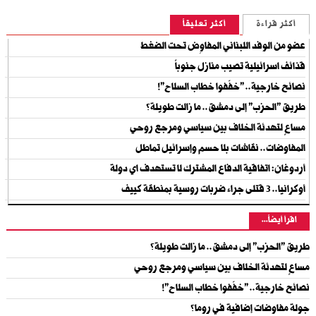
أكثر قراءة
أكثر تعليقاً
عضو من الوفد اللبناني المفاوِض تحت الضغط
قذائف اسرائيلية تصيب منازل جنوباً
نصائح خارجية.. "خفّفوا خطاب السلاح"!
طريق "الحزب" إلى دمشق.. ما زالت طويلة؟
مساعٍ لتهدئة الخلاف بين سياسي ومرجع روحي
المفاوضات.. نقاشات بلا حسم وإسرائيل تماطل
أردوغان: اتفاقية الدفاع المشترك لا تستهدف اي دولة
أوكرانيا.. 3 قتلى جراء ضربات روسية بمنطقة كييف
اقرأ أيضاً...
طريق "الحزب" إلى دمشق.. ما زالت طويلة؟
مساعٍ لتهدئة الخلاف بين سياسي ومرجع روحي
نصائح خارجية.. "خفّفوا خطاب السلاح"!
جولة مفاوضات إضافية في روما؟