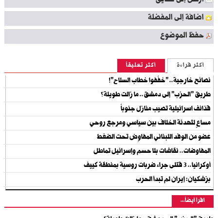
ارسل إلى صديق
اضافة إلى المفضلة
حفظ الموضوع
أكثر قراءة
أكثر تعليقاً
نصائح خارجية.. "خفّفوا خطاب السلاح"!
طريق "الحزب" إلى دمشق.. ما زالت طويلة؟
قذائف اسرائيلية تصيب منازل جنوباً
مساعٍ لتهدئة الخلاف بين سياسي ومرجع روحي
عضو من الوفد اللبناني المفاوِض تحت الضغط
المفاوضات.. نقاشات بلا حسم وإسرائيل تماطل
أوكرانيا.. 3 قتلى جراء ضربات روسية بمنطقة كييف
بزشكيان: إيران لم تبدأ الحرب
اقرأ أيضاً...