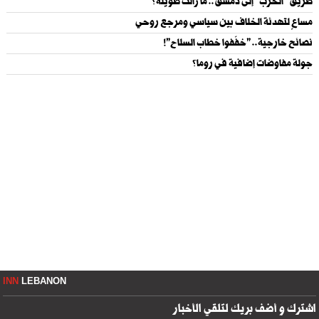
طريق "الحزب" إلى دمشق.. ما زالت طويلة؟
مساعٍ لتهدئة الخلاف بين سياسي ومرجع روحي
نصائح خارجية.. "خفّفوا خطاب السلاح"!
جولة مفاوضات إضافية في روما؟
INN
LEBANON
اشترك و أضف بريك لتلقي الأخبار