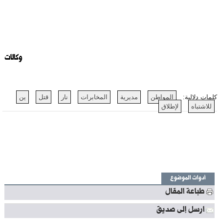
وكالات
كلمات دلالية:
المواطن
مديرية
المخابرات
نار
قتل
ين
للاشتباه
لإطلاق
أدوات الموضوع
طباعة المقال
ارسل إلى صديق