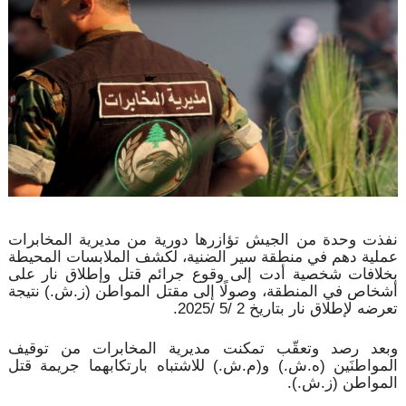
نفذت وحدة من الجيش تؤازرها دورية من مديرية المخابرات
عملية دهم في منطقة سير الضنية، لكشف الملابسات المحيطة
بخلافات شخصية أدت إلى وقوع جرائم قتل وإطلاق نار على
أشخاص في المنطقة، وصولًا إلى مقتل المواطن (ز.ش.) نتيجة
تعرضه لإطلاق نار بتاريخ 2 /5 /2025.
وبعد رصد وتعقّب تمكنت مديرية المخابرات من توقيف
المواطنَين (ه.ش.) و(م.ش.) للاشتباه بارتكابهما جريمة قتل
المواطن (ز.ش.).