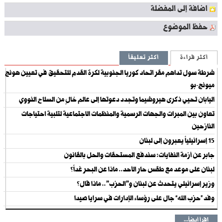
اضافة إلى المفضلة
حفظ الموضوع
أكثر قراءة
أكثر تعليقاً
شرطة سول تداهم مقر اتحاد كوريا الجنوبية لكرة القدم للتحقيق في تعيين هونج
ميونج-بو
اليابان تحيي ذكرى هيروشيما وتجدد دعوتها إلى عالم خالٍ من السلاح النووي
تعاون بين المبرات والجهات الرسمية والمنظمات الاجتماعية لتلبية احتياجات
النازحين
15 إسرائيلياً يعبرون إلى لبنان
جابر عن أزمة النفايات: سندفع المستحقات والحل بالقانون
لبنان على موعد مع طقس حار الأحد.. ماذا عن البحر غداً؟
وزير إسرائيلي يتحدث عن لبنان و"الحزب".. ماذا قال؟
وفد “حزب الله” جال على رؤساء الإدارات في سرايا صيدا
اقرأ أيضاً...