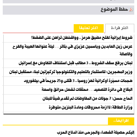
حفظ الموضوع
أكثر قراءة
أكثر تعليقاً
شروط إيرانية لفتح مضيق هرمز.. وواشنطن تراهن على الضغط!
عرس زين العابدين وياسمين عزيزي في بتاتر… ليلةٌ عنوانها الهيبة والفرح
والأصالة
لبنان يرفع سقف الشروط.. 3 مطالب قبل استئناف التفاوض مع إسرائيل
وزير المهجرين: للاستثمار بالتعليم والتكنولوجيا كركيزتين لبناء مستقبل لبنان
هجمات مسيّرة أوكرانية تهز روسيا.. 3 قتلى و25 جريحاً في بيلغورود
البقاع في دائرة التصعيد… محلّقات تشعل حرائق واسعة
الحاج حسن: 7 جولات من المفاوضات لم تقدم شيئًا للبنان
وزارة الطاقة: لا ازمة محروقات ومادة البنزين متوفرة
اقرأ أيضاً...
إليكم حصيلة الشهداء والجرحى منذ اندلاع الحرب