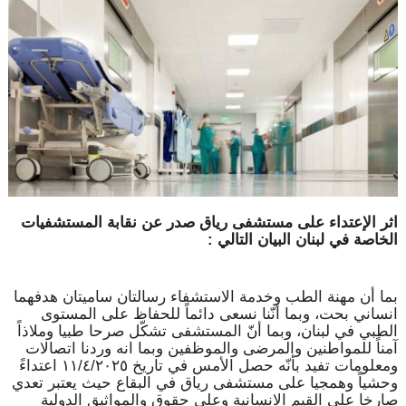
اثر الإعتداء على مستشفى رياق صدر عن نقابة المستشفيات
الخاصة في لبنان البيان التالي :
بما أن مهنة الطب وخدمة الاستشفاء رسالتان ساميتان هدفهما
انساني بحت، وبما أنّنا نسعى دائماً للحفاظ على المستوى
الطبي في لبنان، وبما أنّ المستشفى تشكّل صرحا طبيا وملاذاً
آمناً للمواطنين والمرضى والموظفين وبما انه وردنا اتصالات
ومعلومات تفيد بأنّه حصل الأمس في تاريخ ١١/٤/٢٠٢٥ اعتداءً
وحشياً وهمجيا على مستشفى رياق في البقاع حيث يعتبر تعدي
صارخا على القيم الانسانية وعلى حقوق والمواثيق الدولية