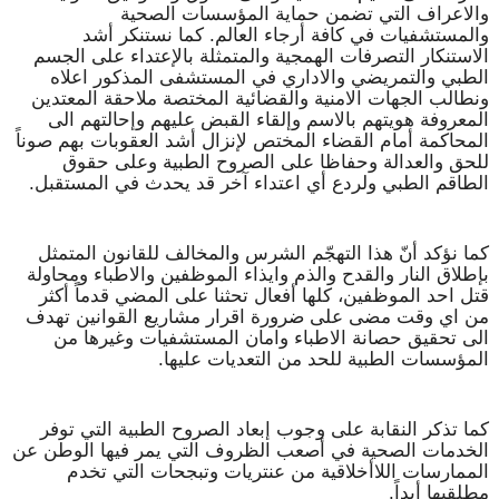
والاعراف التي تضمن حماية المؤسسات الصحية
والمستشفيات في كافة أرجاء العالم. كما نستنكر أشد
الاستنكار التصرفات الهمجية والمتمثلة بالإعتداء على الجسم
الطبي والتمريضي والاداري في المستشفى المذكور اعلاه
ونطالب الجهات الامنية والقضائية المختصة ملاحقة المعتدين
المعروفة هويتهم بالاسم وإلقاء القبض عليهم وإحالتهم الى
المحاكمة أمام القضاء المختص لإنزال أشد العقوبات بهم صوناً
للحق والعدالة وحفاظا على الصروح الطبية وعلى حقوق
الطاقم الطبي ولردع أي اعتداء آخر قد يحدث في المستقبل.
كما نؤكد أنّ هذا التهجّم الشرس والمخالف للقانون المتمثل
بإطلاق النار والقدح والذم وايذاء الموظفين والاطباء ومحاولة
قتل احد الموظفين، كلها أفعال تحثنا على المضي قدماً أكثر
من اي وقت مضى على ضرورة اقرار مشاريع القوانين تهدف
الى تحقيق حصانة الاطباء وامان المستشفيات وغيرها من
المؤسسات الطبية للحد من التعديات عليها.
كما تذكر النقابة على وجوب إبعاد الصروح الطبية التي توفر
الخدمات الصحية في أصعب الظروف التي يمر فيها الوطن عن
الممارسات اللاأخلاقية من عنتريات وتبجحات التي تخدم
مطلقيها أبداً.