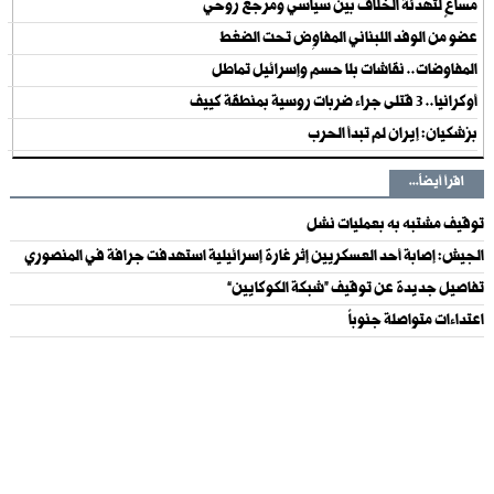
مساعٍ لتهدئة الخلاف بين سياسي ومرجع روحي
عضو من الوفد اللبناني المفاوِض تحت الضغط
المفاوضات.. نقاشات بلا حسم وإسرائيل تماطل
أوكرانيا.. 3 قتلى جراء ضربات روسية بمنطقة كييف
بزشكيان: إيران لم تبدأ الحرب
اقرأ أيضاً...
توقيف مشتبه به بعمليات نشل
الجيش: إصابة أحد العسكريين إثر غارة إسرائيلية استهدفت جرافة في المنصوري
تفاصيل جديدة عن توقيف “شبكة الكوكايين”
اعتداءات متواصلة جنوباً