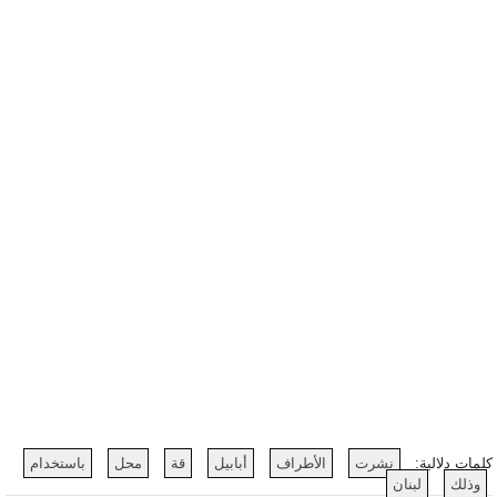
كلمات دلالية:
نشرت
الأطراف
أبابيل
قة
محل
باستخدام
وذلك
لبنان