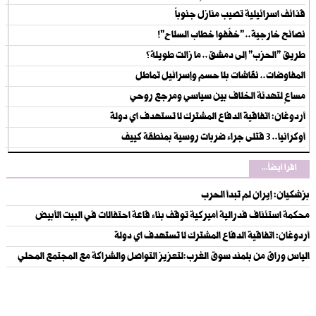
قذائف اسرائيلية تصيب منازل جنوباً
نصائح خارجية.. "خفّفوا خطاب السلاح"!
طريق "الحزب" إلى دمشق.. ما زالت طويلة؟
المفاوضات.. نقاشات بلا حسم وإسرائيل تماطل
مساعٍ لتهدئة الخلاف بين سياسي ومرجع روحي
أردوغان: اتفاقية الدفاع المشترك لا تستهدف اي دولة
أوكرانيا.. 3 قتلى جراء ضربات روسية بمنطقة كييف
اقرأ أيضاً...
بزشكيان: إيران لم تبدأ الحرب
‏محكمة استئناف فدرالية أميركية توقف بناء قاعة احتفالات في البيت الأبيض
أردوغان: اتفاقية الدفاع المشترك لا تستهدف اي دولة
الياس وراق من بلمند سوق الغرب:لتعزيز التواصل والشراكة مع المجتمع المحلي