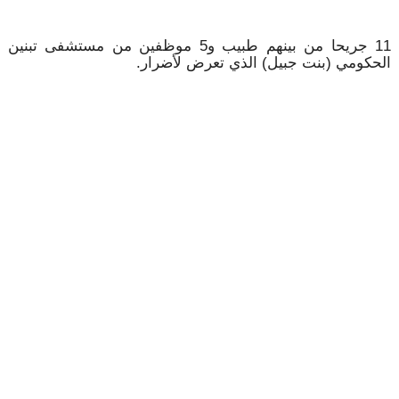
11 جريحا من بينهم طبيب و5 موظفين من مستشفى تبنين
الحكومي (بنت جبيل) الذي تعرض لأضرار.