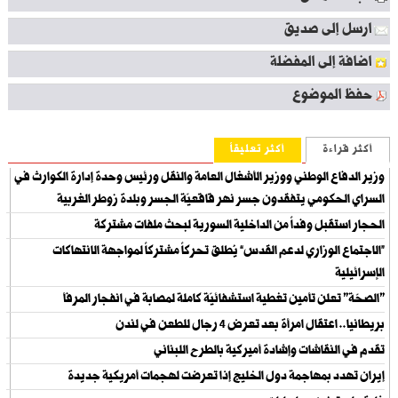
ارسل إلى صديق
اضافة إلى المفضلة
حفظ الموضوع
أكثر قراءة
أكثر تعليقاً
وزير الدفاع الوطني ووزير الأشغال العامة والنقل ورئيس وحدة إدارة الكوارث في
السراي الحكومي يتفقدون جسر نهر قاقعيّة الجسر وبلدة زوطر الغربية
الحجار استقبل وفداً من الداخلية السورية لبحث ملفات مشتركة
“الاجتماع الوزاري لدعم القدس” يُطلق تحركاً مشتركاً لمواجهة الانتهاكات
الإسرائيلية
"الصحّة" تعلن تأمين تغطية استشفائيّة كاملة لمصابة في انفجار المرفأ
بريطانيا.. اعتقال امرأة بعد تعرض 4 رجال للطعن في لندن
تقدم في النقاشات وإشادة أميركية بالطرح اللبناني
إيران تهدد بمهاجمة دول الخليج إذا تعرضت لهجمات أمريكية جديدة