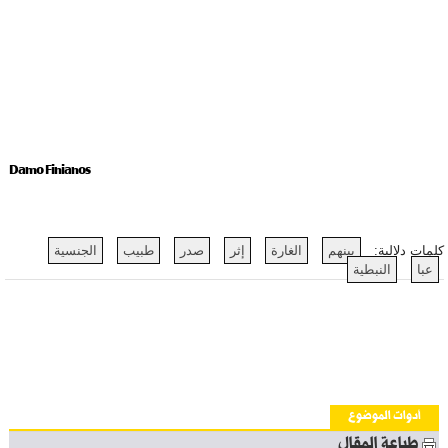
Damo Finianos
كلمات دلالية:
بينهم
الغارة
إثر
صدر
طبيب
الجنسية
عبا
النبطية
أدوات الموضوع
طباعة المقال