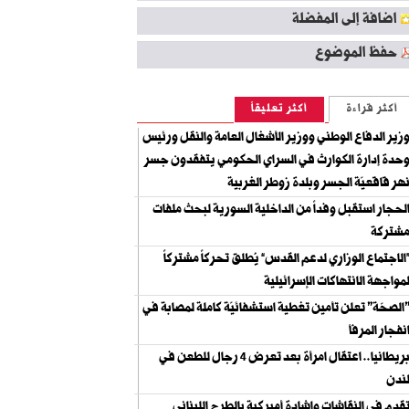
اضافة إلى المفضلة
حفظ الموضوع
أكثر قراءة
أكثر تعليقاً
زير الدفاع الوطني ووزير الأشغال العامة والنقل ورئيس
حدة إدارة الكوارث في السراي الحكومي يتفقدون جسر
هر قاقعيّة الجسر وبلدة زوطر الغربية
لحجار استقبل وفداً من الداخلية السورية لبحث ملفات
شتركة
الاجتماع الوزاري لدعم القدس” يُطلق تحركاً مشتركاً
مواجهة الانتهاكات الإسرائيلية
الصحّة" تعلن تأمين تغطية استشفائيّة كاملة لمصابة في
نفجار المرفأ
بريطانيا.. اعتقال امرأة بعد تعرض 4 رجال للطعن في
ندن
قدم في النقاشات وإشادة أميركية بالطرح اللبناني