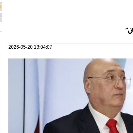
ان"
و
2026-05-20 13:04:07
و
ن
ا
م
“
ل
"
ا
ل
ت