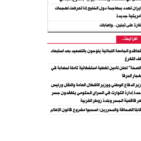
يران تهدد بمهاجمة دول الخليج إذا تعرضت لهجمات
مريكية جديدة
ارة على تبنين.. وإصابات
اقرأ أيضاً...
عاقدو الجامعة اللبنانية يلوّحون بالتصعيد بعد استبعاد
ف التفرغ
لصحّة" تعلن تأمين تغطية استشفائيّة كاملة لمصابة في
فجار المرفأ
ير الدفاع الوطني ووزير الأشغال العامة والنقل ورئيس
دة إدارة الكوارث في السراي الحكومي يتفقدون جسر
ر قاقعيّة الجسر وبلدة زوطر الغربية
ابتا الصحافة والمحررين: اسحبوا مشروع قانون الإعلام