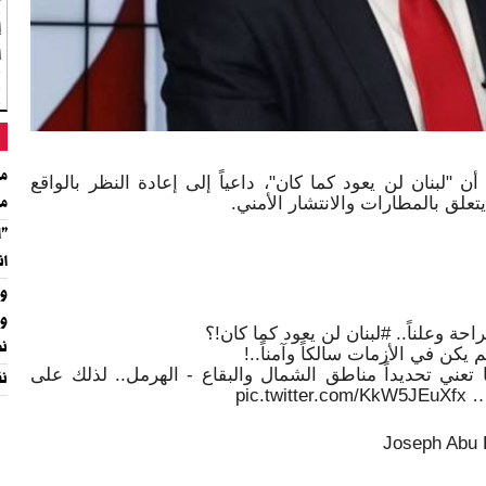
إ
أ
غ
مت
"لبنان لن يعود كما كان"، داعياً إلى إعادة النظر بالواقع
يتعلق بالمطارات والانتشار الأمني.
مل
"ا
ان
وز
وح
ة وعلناً.. #لبنان لن يعود كما كان!؟
نه
كن في الأزمات سالكاً وآمناً..!
 تعني تحديداً مناطق الشمال والبقاع - الهرمل.. لذلك على
نق
pic