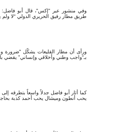
وفي منشور عبر "إكس"، قال أبو فاضل: “فلن
طريق مطار رفيق الحريري الدولي “لا ولم يكن
ورأى أن مطار القليعات يشكّل "ضرورة وطن
بـ"واجب وطني وأخلاقي وإنساني” يقضي باف
كما أثار أبو فاضل جدلاً واسعاً بتطرقه إلى
يحب أنطون وميشال يحب أحمد كذبة بحاجة إ