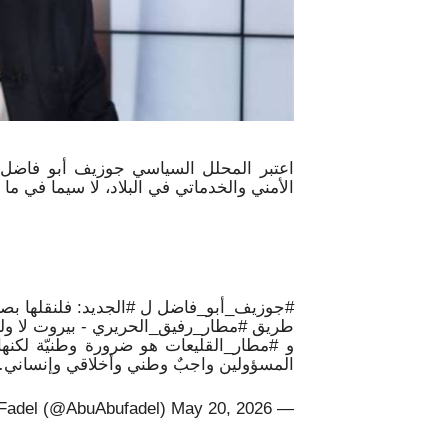
اعتبر المحلل السياسي جوزيف أبو فاضل أن 
الأمني والخدماتي في البلاد، لا سيما في ما 
#جوزيف_أبو_فاضل ل #الجديد: فلنقلها بصراح
طريق #مطار_رفيق_الحريري - بيروت لا ولم ي
و #مطار_القليعات هو ضرورة وطنيّة لكنها
المسؤولين واجبٌ وطني وأخلاقي وإنساني… .twitter.com/KkW5JEuXfx
— Joseph Abu Fadel (@AbuAbufadel) May 20, 2026