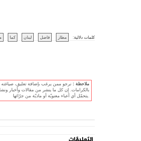
كلمات دلالية:
مطار
فاضل
لبنان
كما
م
ملاحظة :
نرجو ممن يرغب بإضافة تعليق، صياغته بل
بالكرامات. إن كل ما ينشر من مقالات وأخبار ونشا
يتحمّل أي أعباء معنويّة أو ماديّة من جرّائها.
التعليقات