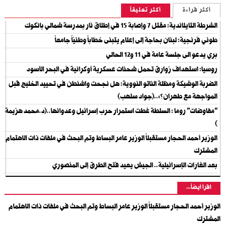
أكثر قراءة
أكثر تعليقاً
الشرطة التايلاندية: مقتل 7 وإصابة 15 في إطلاق نار بمدرسة شمالي بانكوك
طوني فرنجية: لبنان بحاجة إلى إعلام يتبنى خطاباً وطنيّاً جامعاً
بري يدعو الى جلسة عامة في 11 و12 الحالي
روسيا: استهداف زوارق تحمل شحنات عسكرية أوكرانية في البحر الأسود
الضربة الوشيكة ومظلة الناتو النووية: هل نجحت واشنطن في تحييد الخليج قبل
المواجهة مع طهران؟»..(جواد سلهب)
"مفاوضات" روما : السلطة غطت استمرار حرب إسرائيل وعدوانها..(د.محمد هزيمة
)
الوزير أحمد الحجار مستقبلاً الوزير عامر البساط وتم البحث في ملفات ذات الاهتمام
المشترك
بعد الغارات الإسرائيلية.. الجيش يعيد فتح الطرق إلى المنصوري
اقرأ أيضاً...
الوزير أحمد الحجار مستقبلاً الوزير عامر البساط وتم البحث في ملفات ذات الاهتمام
المشترك