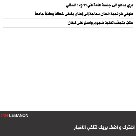
بري يدعو الى جلسة عامة في 11 و12 الحالي
طوني فرنجية: لبنان بحاجة إلى إعلام يتبنى خطاباً وطنيّاً جامعاً
طلبٌ بتجنّب تنفيذ هجوم واسع على لبنان
INN
LEBANON
اشترك و أضف بريك لتلقي الأخبار