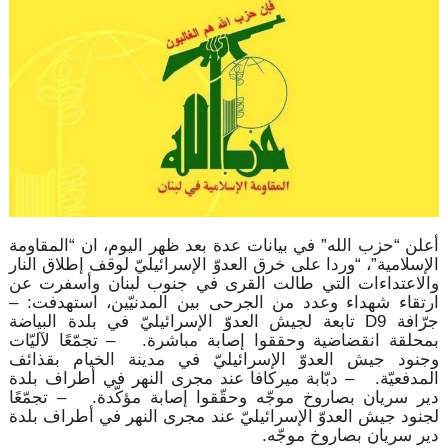
أعلن “حزب الله” في بيانات عدة بعد ظهر اليوم، ان “المقاومة
الإسلامية”،‏ “وردا على خرق العدوّ الإسرائيليّ لوقف إطلاق النار
والاعتداءات التي طالت القرى في جنوب لبنان وأسفرت عن
ارتقاء شهداء وعدد من الجرحى بين المدنيّين، استهدفت: –
جرّافة D9 تابعة لجيش العدوّ الإسرائيليّ في بلدة البياضة
بمحلقة انقضاضية وحققوا إصابة مباشرة. – تجمّعًا لآليّات
وجنود جيش العدوّ الإسرائيليّ في مدينة الخيام بقذائف
المدفعيّة. – دبّابة ميركافا عند مجرى النهر في أطراف بلدة
دير سريان بصاروخ موجّه وحقّقوا إصابة مؤكّدة. – تجمّعًا
لجنود جيش العدوّ الإسرائيليّ عند مجرى النهر في أطراف بلدة
دير سريان بصاروخ موجّه.