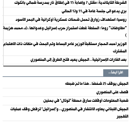
الشرطة التايلاندية: مقتل 7 وإصابة 15 في إطلاق نار بمدرسة شمالي بانكوك
بري يدعو الى جلسة عامة في 11 و12 الحالي
روسيا: استهداف زوارق تحمل شحنات عسكرية أوكرانية في البحر الأسود
"مفاوضات" روما : السلطة غطت استمرار حرب إسرائيل وعدوانها..(د.محمد هزيمة
)
الوزير أحمد الحجار مستقبلاً الوزير عامر البساط وتم البحث في ملفات ذات الاهتمام
المشترك
بعد الغارات الإسرائيلية.. الجيش يعيد فتح الطرق إلى المنصوري
اقرأ أيضاً...
الجيش يوقف 25 شخصًا.. هذا ما تمّ ضبطه
قصف على المنصوري
شعبة المعلومات أوقفت سارق محطة “توتال” في بحنين
الجيش اللبناني يعاود الانتشار في المنصوري.. و”إسرائيل” ترفض وقف عمليات
التفجير