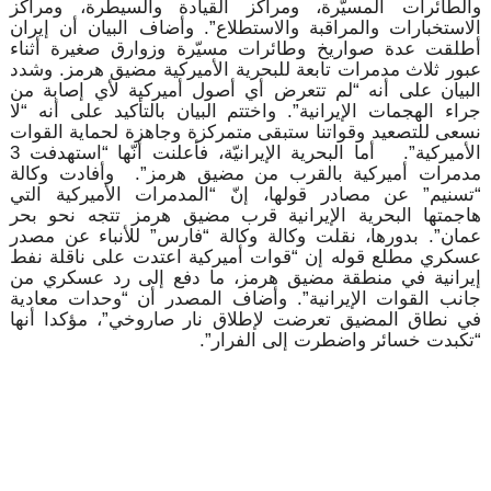
والطائرات ⁠المسيّرة، ومراكز القيادة والسيطرة، ⁠ومراكز
الاستخبارات والمراقبة والاستطلاع”. وأضاف البيان أن إيران
أطلقت عدة صواريخ وطائرات مسيّرة وزوارق صغيرة أثناء
عبور ثلاث مدمرات تابعة ‌للبحرية الأميركية مضيق هرمز. وشدد
البيان على أنه “لم تتعرض أي أصول أميركية لأي إصابة من
جراء الهجمات الإيرانية”. واختتم البيان بالتأكيد على أنه “لا
نسعى للتصعيد وقواتنا ستبقى متمركزة وجاهزة لحماية القوات
الأميركية”. أما البحرية الإيرانيّة، فأعلنت أنّها “استهدفت 3
مدمرات أميركية بالقرب من مضيق هرمز”. وأفادت وكالة
“تسنيم” عن مصادر قولها، إنّ “المدمرات الأميركية التي
هاجمتها البحرية الإيرانية قرب مضيق هرمز تتجه نحو بحر
عمان”. بدورها، نقلت وكالة وكالة “فارس” للأنباء عن مصدر
عسكري مطلع قوله إن “قوات أميركية اعتدت على ناقلة نفط
إيرانية في منطقة مضيق هرمز، ما دفع إلى رد عسكري من
جانب القوات الإيرانية”. وأضاف المصدر أن “وحدات معادية
في نطاق المضيق تعرضت لإطلاق نار صاروخي”، مؤكدا أنها
“تكبدت خسائر واضطرت إلى الفرار”.