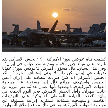
كشفت قناة “فوكس نيوز” الأميركيّة، أنّ “الجيش الأميركي نفذ
غارات على ميناء جزيرة قشم ومدينة بندر عباس في إيران”.
وفي هذا السياق، قال مسؤول أميركي لـ”فوكس نيوز”: “نفذنا
ضربات في إيران لكن ذلك لا يعني إستئناف الحرب”. أكد
الجيش الأميركي انه ⁠شنّ ضربات مضادة على إيران أمس
الخميس واستهدف مواقع قال إنها مسؤولة عن ‌مهاجمة
القوات الأميركية فيما وصفها بأنها ‌أعمال ‌عدائية غير مبررة من
جانب طهران. وأفاد الجيش الأميركي فجر اليوم الجمعة في
بيان: “قضت القيادة الوسطى الأميركية ‌على التهديدات
⁠القادمة، واستهدفت منشآت عسكرية إيرانية مسؤولة عن
مهاجمة ⁠القوات ‌الأميركية، بما في ⁠ذلك مواقع إطلاق الصواريخ