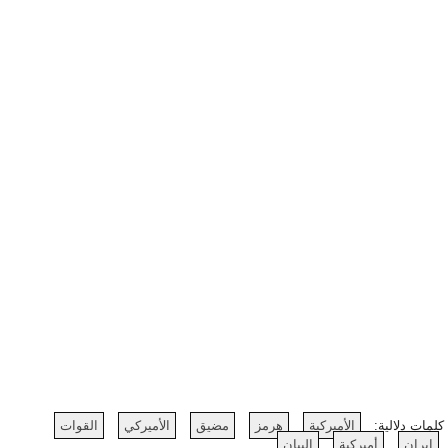
كلمات دلالية:
الأميركية
هرمز
مضيق
الأميركي
القوات
إيران
أميركية
البيان