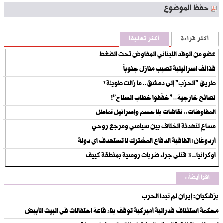
حفظ الموضوع
أكثر قراءة
أكثر تعليقاً
عضو من الوفد اللبناني المفاوِض تحت الضغط
قذائف اسرائيلية تصيب منازل جنوباً
طريق "الحزب" إلى دمشق.. ما زالت طويلة؟
نصائح خارجية.. "خفّفوا خطاب السلاح"!
المفاوضات.. نقاشات بلا حسم وإسرائيل تماطل
مساعٍ لتهدئة الخلاف بين سياسي ومرجع روحي
أردوغان: اتفاقية الدفاع المشترك لا تستهدف اي دولة
أوكرانيا.. 3 قتلى جراء ضربات روسية بمنطقة كييف
اقرأ أيضاً...
بزشكيان: إيران لم تبدأ الحرب
‏محكمة استئناف فدرالية أميركية توقف بناء قاعة احتفالات في البيت الأبيض