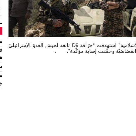
ك
ا
ت
طر
اعلن “حزب الله” في بيان ان “المقاومة الاسلامية” استهدفت “جرّافة D9 تابعة لجيش العدوّ الإسرائيليّ
ال
ة انقضاضيّة وحقّقت إصابة مؤكّدة”. .
في
بر
طو
جا