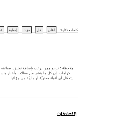
كلمات دلالية:
اعلن
خل
مؤك
إصابة
ق
ملاحظة :
نرجو ممن يرغب بإضافة تعليق، صياغته بل
بالكرامات. إن كل ما ينشر من مقالات وأخبار ونشا
يتحمّل أي أعباء معنويّة أو ماديّة من جرّائها.
التعليقات