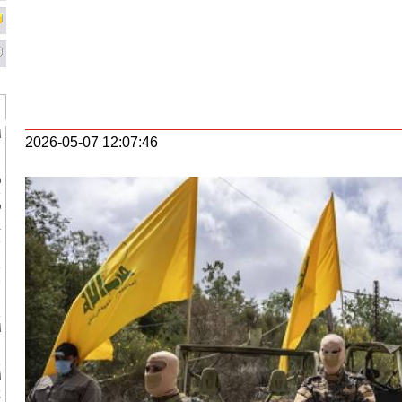
ا
2026-05-07 12:07:46
ف
س
ط
ج
ب
ر
ف
ا
ف
أ