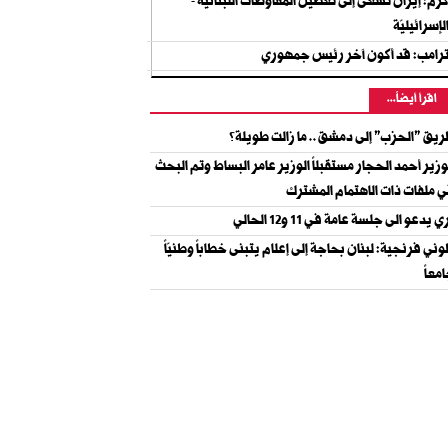
رم: إيران تسعى إلى تعطيل المفاوضات اللبنانيّة -
لإسرائيليّة
رامب: قد أكون آخر رئيس جمهوري
اقرأ أيضاً...
يق "الحزب" إلى دمشق.. ما زالت طويلة؟
وزير أحمد الحجار مستقبلاً الوزير عامر البساط وتم البحث
 ملفات ذات الاهتمام المشترك
ي يدعو الى جلسة عامة في 11 و12 الحالي
ني فرنجية: لبنان بحاجة إلى إعلام يتبنى خطاباً وطنيّاً
معاً