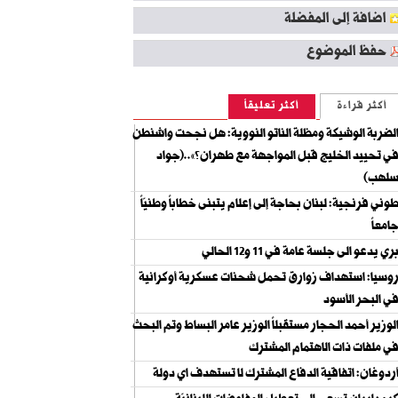
اضافة إلى المفضلة
حفظ الموضوع
أكثر قراءة
أكثر تعليقاً
لضربة الوشيكة ومظلة الناتو النووية: هل نجحت واشنطن
ي تحييد الخليج قبل المواجهة مع طهران؟»..(جواد
لهب)
وني فرنجية: لبنان بحاجة إلى إعلام يتبنى خطاباً وطنيّاً
امعاً
ري يدعو الى جلسة عامة في 11 و12 الحالي
وسيا: استهداف زوارق تحمل شحنات عسكرية أوكرانية
ي البحر الأسود
لوزير أحمد الحجار مستقبلاً الوزير عامر البساط وتم البحث
ي ملفات ذات الاهتمام المشترك
ردوغان: اتفاقية الدفاع المشترك لا تستهدف اي دولة