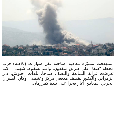
استهدفت مسيّرة معادية، شاحنة نقل سيارات (بلاطة) قرب
محطة “صفا” على طريق ميفدون، وافيد بسقوط شهيد. كما
تعرضت قرابة السابعة والنصف صباحا، بلدات: حبوش، دير
الزهراني والكفور لقصف مدفعي مركز وعنيف. وكان الطيران
الحربي المعادي أغار فجرا على بلدة كفررمان.