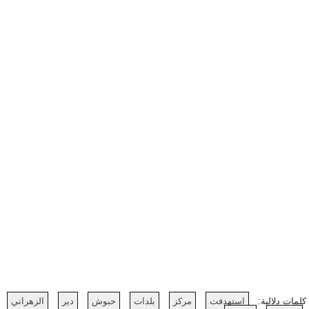
كلمات دلالية:
استهدفت
مركز
بلدات
حبوش
دير
الزهراني