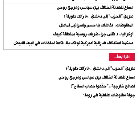
مساعٍ لتهدئة الخلاف بين سياسي ومرجع روحي
طريق "الحزب" إلى دمشق.. ما زالت طويلة؟
المفاوضات.. نقاشات بلا حسم وإسرائيل تماطل
أوكرانيا.. 3 قتلى جراء ضربات روسية بمنطقة كييف
‏محكمة استئناف فدرالية أميركية توقف بناء قاعة احتفالات في البيت الأبيض
اقرأ أيضاً...
طريق "الحزب" إلى دمشق.. ما زالت طويلة؟
مساعٍ لتهدئة الخلاف بين سياسي ومرجع روحي
نصائح خارجية.. "خفّفوا خطاب السلاح"!
جولة مفاوضات إضافية في روما؟