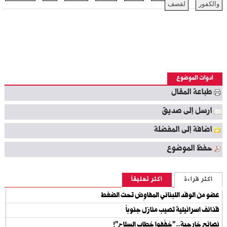
والكفور
لقصف
أدوات الموضوع
طباعة المقال
ارسل إلى صديق
اضافة إلى المفضلة
حفظ الموضوع
أكثر قراءة
أكثر تعليقاً
عضو من الوفد اللبناني المفاوِض تحت الضغط
قذائف اسرائيلية تصيب منازل جنوباً
نصائح خارجية.. "خفّفوا خطاب السلاح"!