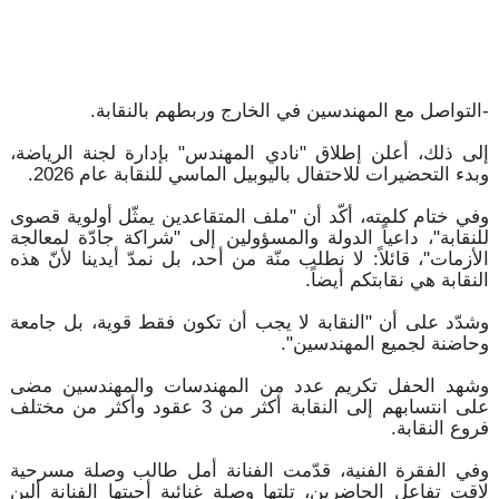
-التواصل مع المهندسين في الخارج وربطهم بالنقابة.
إلى ذلك، أعلن إطلاق "نادي المهندس" بإدارة لجنة الرياضة،
وبدء التحضيرات للاحتفال باليوبيل الماسي للنقابة عام 2026.
وفي ختام كلمته، أكّد أن "ملف المتقاعدين يمثّل أولوية قصوى
للنقابة"، داعياً الدولة والمسؤولين إلى "شراكة جادّة لمعالجة
الأزمات"، قائلاً: لا نطلب منّة من أحد، بل نمدّ أيدينا لأنّ هذه
النقابة هي نقابتكم أيضاً.
وشدّد على أن "النقابة لا يجب أن تكون فقط قوية، بل جامعة
وحاضنة لجميع المهندسين".
وشهد الحفل تكريم عدد من المهندسات والمهندسين مضى
على انتسابهم إلى النقابة أكثر من 3 عقود وأكثر من مختلف
فروع النقابة.
وفي الفقرة الفنية، قدّمت الفنانة أمل طالب وصلة مسرحية
لاقت تفاعل الحاضرين، تلتها وصلة غنائية أحيتها الفنانة ألين