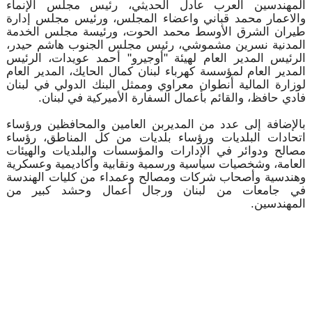
المهندسين العرب عادل الحديثي، رئيس مجلس الإنماء
والاعمار محمد قباني واعضاء المجلس، ورئيس مجلس إدارة
طيران الشرق الأوسط محمد الحوت، ورئيسة مجلس الخدمة
المدنية نسرين مشموشي، رئيس مجلس الجنوب هاشم حيدر،
الرئيس المدير العام لهيئة "أوجيرو" أحمد عويدات، الرئيس
المدير العام لمؤسسة كهرباء لبنان كمال الحايك، المدير العام
لوزارة المالية أنطوان معراوي وممثل البنك الدولي في لبنان
فادي حافظ، والقائم بأعمال السفارة الأميركية في لبنان.
بالإضافة إلى عدد من المديربن العامين والمحافظين ورؤساء
اتحادات البلديات ورؤساء بلديات من كل المناطق، رؤساء
مصالح ودوائر في الإدارات والمؤسسات والبلديات والهيئات
العامة، وشخصيات سياسية ورسمية ونقابية وأكاديمية وعسكرية
وهندسية وأصحاب شركات ومصالح وعمداء من كليات الهندسة
في جامعات من لبنان ورجال أعمال وحشد كبير من
المهندسين.