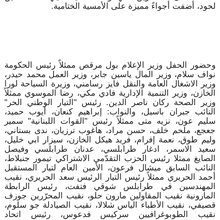
لحود، أضفت أجواءً مميزة على الأمسية الختامية.
وحضور الحفل وزير الإعلام بول مرقص ممثلاً رئيس الحكومة
نواف سلام، وزير المال ياسين جابر، وزير العمل محمد حيدر،
وزير الاشغال العامة والنقل فايز رسامني، وزيرة السياحة لورا
الخازن، وزير التنمية الإدارية فادي مكي، رضا الموسوي ممثلاً
وزير الصحة ركان ناصر الدين. رئيس "التيار الوطني الحر"
النائب جبران باسيل، والنواب: إبراهيم كنعان، أيوب حميد،
سليم عون، نزيه متى ممثلاً رئيس "القوات اللبنانية" سمير
جعجع، ملحم خلف، حسن مراد، هاغوب ترزيان، ندى بستاني،
وليم طوق، نعمة إفرام، فريد هيكل الخازن، سيزار ابي خليل،
سعيد الاسمر، ادغار طرابلسي، عدنان طرابلسي وفيصل
الصايغ ممثلا رئيس الحزب التقدّمي الاشتراكي تيمور جنبلاط،
النائب السابق ميشال فرعون، الأمين العام لتيار المستقبل
أحمد الحريري ممثلاً رئيس التيار الرئيس سعد الحريري، نقيب
المهندسين في طرابلس شوقي فتفت، رئيس الرابطة
المارونية نقيب المقاولين مارون حلو، نقيب المحرّرين جوزف
قصيفي، نقيب الأطباء الياس شلالا، نقيب الصيادلة جو سلوم،
نقيب الطوبوغرافيين سركيس فدعوس، رئيس اتحاد