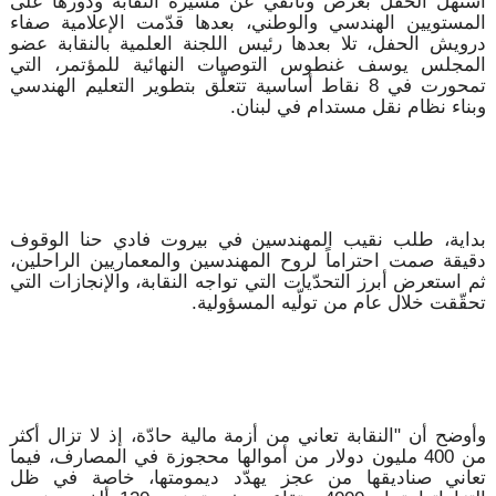
استُهل الحفل بعرض وثائقي عن مسيرة النقابة ودورها على
المستويين الهندسي والوطني، بعدها قدّمت الإعلامية صفاء
درويش الحفل، تلا بعدها رئيس اللجنة العلمية بالنقابة عضو
المجلس يوسف غنطوس التوصيات النهائية للمؤتمر، التي
تمحورت في 8 نقاط أساسية تتعلّق بتطوير التعليم الهندسي
وبناء نظام نقل مستدام في لبنان.
بداية، طلب نقيب المهندسين في بيروت فادي حنا الوقوف
دقيقة صمت احتراماً لروح المهندسين والمعماريين الراحلين،
ثم استعرض أبرز التحدّيات التي تواجه النقابة، والإنجازات التي
تحقّقت خلال عام من تولّيه المسؤولية.
وأوضح أن "النقابة تعاني من أزمة مالية حادّة، إذ لا تزال أكثر
من 400 مليون دولار من أموالها محجوزة في المصارف، فيما
تعاني صناديقها من عجز يهدّد ديمومتها، خاصة في ظل