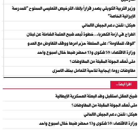
النازحين
وزير التربية الكويتي يصدر قراراً بإلغاء الترخيص التعليمي الممنوح "للمدرسة
الإيرانية الخاصة"
هيكل: نثمّن دعم الجيش الألماني
انفراج في أزمة الكهرباء.. خطوة تُبعد شبح العتمة الشاملة عن لبنان
“الوفاء للمقاومة”: على السلطة حزم أمرها ووقف التفاوض مع العدو
وزارة الاقتصاد: 59 شكوى و13 محضر ضبط خلال أسبوع واحد
متى تُعقد الجولة المقبلة من المفاوضات؟
مفاوضات روما: إيجابية لناحية التعامل بملف الاسرى
اقرأ أيضاً...
شيخ العقل استقبل وفد البعثة العسكرية الإيطالية
متى تُعقد الجولة المقبلة من المفاوضات؟
هيكل: نثمّن دعم الجيش الألماني
وزارة الاقتصاد: 59 شكوى و13 محضر ضبط خلال أسبوع واحد