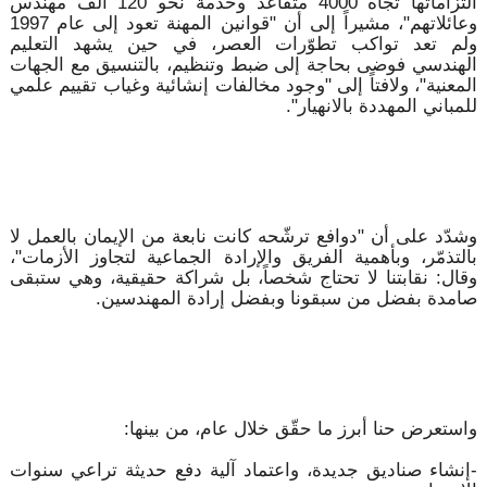
التزاماتها تجاه 4000 متقاعد وخدمة نحو 120 ألف مهندس
وعائلاتهم"، مشيراً إلى أن "قوانين المهنة تعود إلى عام 1997
ولم تعد تواكب تطوّرات العصر، في حين يشهد التعليم
الهندسي فوضى بحاجة إلى ضبط وتنظيم، بالتنسيق مع الجهات
المعنية"، ولافتاً إلى "وجود مخالفات إنشائية وغياب تقييم علمي
للمباني المهددة بالانهيار".
وشدّد على أن "دوافع ترشّحه كانت نابعة من الإيمان بالعمل لا
بالتذمّر، وبأهمية الفريق والإرادة الجماعية لتجاوز الأزمات"،
وقال: نقابتنا لا تحتاج شخصاً، بل شراكة حقيقية، وهي ستبقى
صامدة بفضل من سبقونا وبفضل إرادة المهندسين.
واستعرض حنا أبرز ما حقّق خلال عام، من بينها:
-إنشاء صناديق جديدة، واعتماد آلية دفع حديثة تراعي سنوات