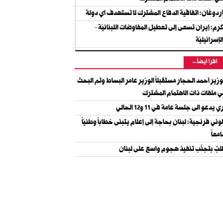
ردوغان: اتفاقية الدفاع المشترك لا تستهدف اي دولة
رم: إيران تسعى إلى تعطيل المفاوضات اللبنانيّة -
لإسرائيليّة
اقرأ أيضاً...
وزير أحمد الحجار مستقبلاً الوزير عامر البساط وتم البحث
 ملفات ذات الاهتمام المشترك
ي يدعو الى جلسة عامة في 11 و12 الحالي
ني فرنجية: لبنان بحاجة إلى إعلام يتبنى خطاباً وطنيّاً
معاً
بٌ بتجنّب تنفيذ هجوم واسع على لبنان