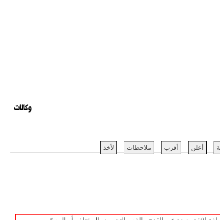
وكالات
ة
أعلن
أقرب
ملاحظات
لأخذ
غة لائقة بعيدة عن القدح والذم والتحريض المختلف أو المسّ