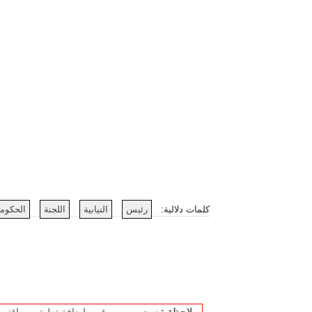
كلمات دلالية:
رئيس
النيابية
اللجنة
الحكوم
ملاحظة :
نرجو ممن يرغب بإضافة تعليق، صياغته بل