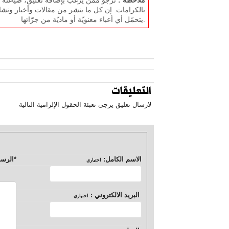
بالكرامات. إن كل ما ينشر من مقالات وأخبار ونشا
يتحمّل أي أعباء معنويّة أو ماديّة من جرّائها.
التعليقات
لارسال تعليق يرجى تعبئة الحقول الإلزامية التالية
الاسم الكامل:
*
الرسا
اختياري
البريد الالكتروني :
اختياري