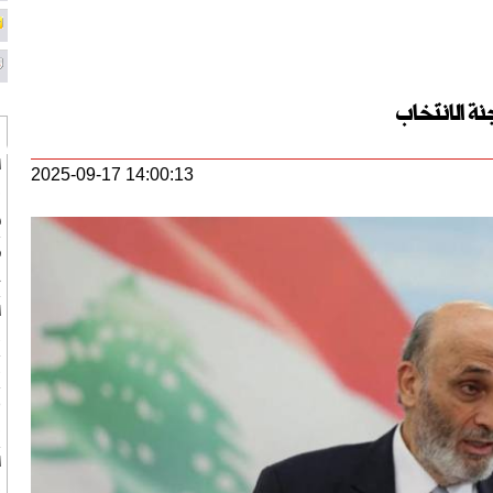
ة الانتخاب
ا
2025-09-17 14:00:13
ف
س
ط
ج
ب
ب
ر
ف
ا
ف