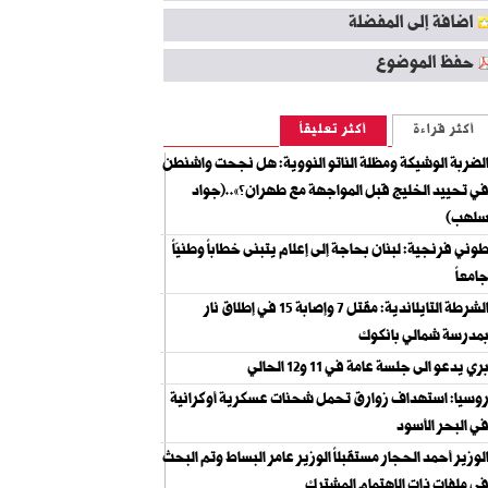
اضافة إلى المفضلة
حفظ الموضوع
أكثر قراءة
أكثر تعليقاً
لضربة الوشيكة ومظلة الناتو النووية: هل نجحت واشنطن
ي تحييد الخليج قبل المواجهة مع طهران؟»..(جواد
لهب)
وني فرنجية: لبنان بحاجة إلى إعلام يتبنى خطاباً وطنيّاً
امعاً
الشرطة التايلاندية: مقتل 7 وإصابة 15 في إطلاق نار
مدرسة شمالي بانكوك
ري يدعو الى جلسة عامة في 11 و12 الحالي
وسيا: استهداف زوارق تحمل شحنات عسكرية أوكرانية
ي البحر الأسود
لوزير أحمد الحجار مستقبلاً الوزير عامر البساط وتم البحث
ي ملفات ذات الاهتمام المشترك