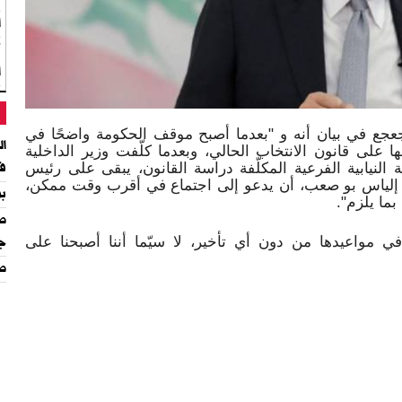
أ
ك
ا
عجع في بيان أنه و "بعدما أصبح موقف الحكومة واضحًا في
ال
 على قانون الانتخاب الحالي، وبعدما كلّفت وزير الداخلية
 النيابية الفرعية المكلّفة دراسة القانون، يبقى على رئيس
في
ب إلياس بو صعب، أن يدعو إلى اجتماع في أقرب وقت ممكن،
بر
بما يلزم".
طو
ة في مواعيدها من دون أي تأخير، لا سيّما أننا أصبحنا على
جا
طل