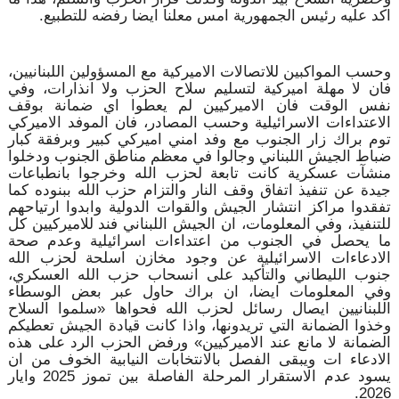
اكد عليه رئيس الجمهورية امس معلنا ايضا رفضه للتطبيع.
وحسب المواكبين للاتصالات الاميركية مع المسؤولين اللبنانيين،
فان لا مهلة اميركية لتسليم سلاح الحزب ولا انذارات، وفي
نفس الوقت فان الاميركيين لم يعطوا اي ضمانة بوقف
الاعتداءات الاسرائيلية وحسب المصادر، فان الموفد الاميركي
توم براك زار الجنوب مع وفد امني اميركي كبير وبرفقة كبار
ضباط الجيش اللبناني وجالوا في معظم مناطق الجنوب ودخلوا
منشآت عسكرية كانت تابعة لحزب الله وخرجوا بانطباعات
جيدة عن تنفيذ اتفاق وقف النار والتزام حزب الله ببنوده كما
تفقدوا مراكز انتشار الجيش والقوات الدولية وابدوا ارتياحهم
للتنفيذ، وفي المعلومات، ان الجيش اللبناني فند للاميركيين كل
ما يحصل في الجنوب من اعتداءات اسرائيلية وعدم صحة
الادعاءات الاسرائيلية عن وجود مخازن اسلحة لحزب الله
جنوب الليطاني والتأكيد على انسحاب حزب الله العسكري،
وفي المعلومات ايضا، ان براك حاول عبر بعض الوسطاء
اللبنانيين ايصال رسائل لحزب الله فحواها «سلموا السلاح
وخذوا الضمانة التي تريدونها، واذا كانت قيادة الجيش تعطيكم
الضمانة لا مانع عند الاميركيين» ورفض الحزب الرد على هذه
الادعاء ات ويبقى الفصل بالانتخابات النيابية الخوف من ان
يسود عدم الاستقرار المرحلة الفاصلة بين تموز 2025 وايار
2026.