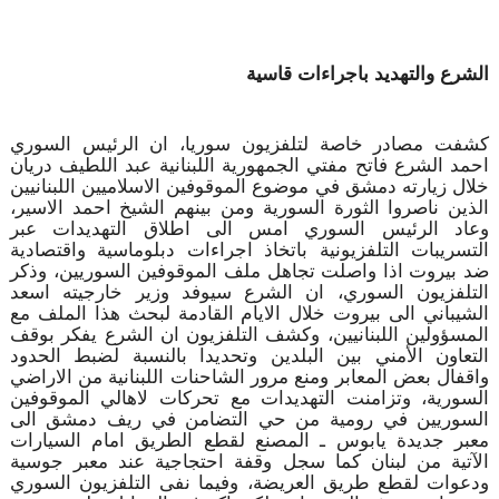
الشرع والتهديد باجراءات قاسية
كشفت مصادر خاصة لتلفزيون سوريا، ان الرئيس السوري
احمد الشرع فاتح مفتي الجمهورية اللبنانية عبد اللطيف دريان
خلال زيارته دمشق في موضوع الموقوفين الاسلاميين اللبنانيين
الذين ناصروا الثورة السورية ومن بينهم الشيخ احمد الاسير،
وعاد الرئيس السوري امس الى اطلاق التهديدات عبر
التسريبات التلفزيونية باتخاذ اجراءات دبلوماسية واقتصادية
ضد بيروت اذا واصلت تجاهل ملف الموقوفين السوريين، وذكر
التلفزيون السوري، ان الشرع سيوفد وزير خارجيته اسعد
الشيباني الى بيروت خلال الايام القادمة لبحث هذا الملف مع
المسؤولين اللبنانيين، وكشف التلفزيون ان الشرع يفكر بوقف
التعاون الأمني بين البلدين وتحديدا بالنسبة لضبط الحدود
واقفال بعض المعابر ومنع مرور الشاحنات اللبنانية من الاراضي
السورية، وتزامنت التهديدات مع تحركات لاهالي الموقوفين
السوريين في رومية من حي التضامن في ريف دمشق الى
معبر جديدة يابوس ـ المصنع لقطع الطريق امام السيارات
الآتية من لبنان كما سجل وقفة احتجاجية عند معبر جوسية
ودعوات لقطع طريق العريضة، وفيما نفى التلفزيون السوري