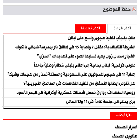
حفظ الموضوع
أكثر قراءة
أكثر تعليقاً
طلبٌ بتجنّب تنفيذ هجوم واسع على لبنان
الشرطة التايلاندية: مقتل 7 وإصابة 15 في إطلاق نار بمدرسة شمالي بانكوك
انفجار مجدل زون يعيد تسليط الضوء على تهديدات "الحزب"
طوني فرنجية: لبنان بحاجة إلى إعلام يتبنى خطاباً وطنيّاً جامعاً
إصابة 11 في هجوم للحوثيين على السعودية والمملكة تحذر من هجمات وشيكة
هل تتولى إيطاليا التحقق من تنفيذ التفاهمات في المناطق التجريبية؟
روسيا: استهداف زوارق تحمل شحنات عسكرية أوكرانية في البحر الأسود
بري يدعو الى جلسة عامة في 11 و12 الحالي
اقرأ أيضاً...
أسرار الصحف
عناوين الصحف