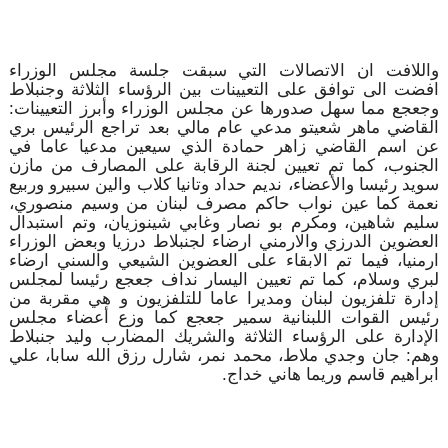
واللافت ان الاتصالات التي سبقت جلسة مجلس الوزراء
افضت الى توافق على التعيينات بين الرؤساء الثلاثة وجنبلاط
وجعجع مما سهل صدورها عن مجلس الوزراء وأبرز التعيينات:
القاضي ماهر شعيتو مدعي عام مالي بعد تراجع الرئيس بري
عن اسم القاضي زاهر حمادة الذي سيعين مدعيا عاما في
الجنوب، كما تم تعيين لجنة الرقابة على المصارف من مازن
سويد رئيسا والأعضاء، نديم حداد وتانيا كلاب والين سبيرو وربيع
نعمة كما عين نواب حاكم مصرف لبنان من وسيم منصوري،
سليم شاهين، ومكرم بو نصار وغابي شينوزيان، وتم استبدال
العضوين الدرزي والارمني ارضاء لجنبلاط درزيا وبعض الوزراء
ارمنيا، فيما تم الابقاء على العضوين الشيعي والسني ارضاء
لبري وسلام، كما تم تعيين اليسار نداف جعجع رئيسا لمجلس
إدارة تلفزيون لبنان ومديرا عاما للتلفزيون و هي مقربة من
رئيس القوات اللبنانية سمير جعجع كما وزع أعضاء مجلس
الإدارة على الرؤساء الثلاثة والشريك المضارب وليد جنبلاط
وهم: جان وجدي ملاط، محمد نمر، شارل رزق الله سابا، علي
ابراهيم قاسم وريما هاني خداج.