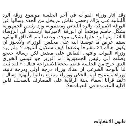
وقد اثار وزراء القوات في آخر الجلسة موضوع ورقة الرد
اللبنانية على برّاك وحصل نقاش لم يخل من الحدة وسالوا عن
الورقة الاميركية والرد اللبناني ومضمونه، ورد رئيس الجمهورية
بشكل حاسم موضحا ان الورقة الاميركية ارسلت الى الرؤساء
الثلاثة وتم الرد عليها بشكل موحد، وعندما يتم الاتفاق النهائي،
سيتم عرض ما توصلنا اليه على مجلس الوزراء، ولايجوز ان
يكون هناك 24 مقترحا وعندها كيف ستكون النتيجة ؟ ولم يرد
وزراء القوات وانتهى النقاش على مضض لكن رسالة جعجع
وصلت الى رئيس الجمهورية، اما الوزير جو عيسى الخوري
الذي خرج من الجلسة غاضبا بحجة الاستراحة فقال: « لقد ثبت
لنا بالوجه الشرعي ان هناك وزراء درجة أولى ودرجة ثانية،
وزراء مسموح لهم بالحكي ووزراء ممنوع يعلنوا رأيهم» وسال :
«لقد قرأنا اسماء لجنة الرقابة على المصارف بالصحف فاين
الالية المعتمدة في التعينات»؟.
قانون الانتخابات