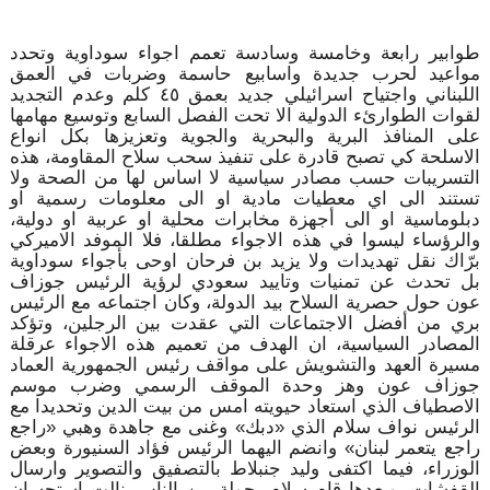
طوابير رابعة وخامسة وسادسة تعمم اجواء سوداوية وتحدد
مواعيد لحرب جديدة واسابيع حاسمة وضربات في العمق
اللبناني واجتياح اسرائيلي جديد بعمق ٤٥ كلم وعدم التجديد
لقوات الطوارئء الدولية الا تحت الفصل السابع وتوسيع مهامها
على المنافذ البرية والبحرية والجوية وتعزيزها بكل انواع
الاسلحة كي تصبح قادرة على تنفيذ سحب سلاح المقاومة، هذه
التسريبات حسب مصادر سياسية لا اساس لها من الصحة ولا
تستند الى اي معطيات مادية او الى معلومات رسمية او
دبلوماسية او الى أجهزة مخابرات محلية او عربية او دولية،
والرؤساء ليسوا في هذه الاجواء مطلقا، فلا الموفد الاميركي
برّاك نقل تهديدات ولا يزيد بن فرحان اوحى بأجواء سوداوية
بل تحدث عن تمنيات وتاييد سعودي لرؤية الرئيس جوزاف
عون حول حصرية السلاح بيد الدولة، وكان اجتماعه مع الرئيس
بري من أفضل الاجتماعات التي عقدت بين الرجلين، وتؤكد
المصادر السياسية، ان الهدف من تعميم هذه الاجواء عرقلة
مسيرة العهد والتشويش على مواقف رئيس الجمهورية العماد
جوزاف عون وهز وحدة الموقف الرسمي وضرب موسم
الاصطياف الذي استعاد حيويته امس من بيت الدين وتحديدا مع
الرئيس نواف سلام الذي «دبك» وغنى مع جاهدة وهبي «راجع
راجع يتعمر لبنان» وانضم اليهما الرئيس فؤاد السنيورة وبعض
الوزراء، فيما اكتفى وليد جنبلاط بالتصفيق والتصوير وارسال
القفشات، وبعدها قام سلام بجولة بين الناس نالت استحسان