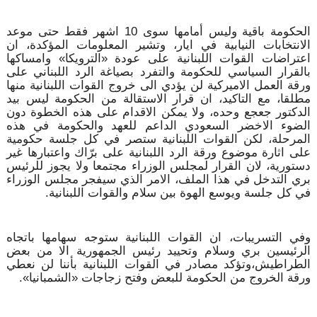
الحكومة باقية وليس أمامها سوى 10 اشهر فقط حتى موعد
الانتخابات النيابية في ايار، وتشير المعلومات المؤكدة، ان
اعتراضات القوات اللبنانية على عودة «الترويكا» وامساكها
بالقرار السياسي للحكومة والتفرد بصياغة الرد اللبناني على
ورقة العمل الاميركية لن يؤدي الى خروج القوات اللبنانية منها
مطلقا، مع التاكيد، ان قرار الاستقالة من الحكومة ليس بيد
الدكتور جعجع وحده، ولا يمكن الاقدام على هذه الخطوة دون
الضوء الاخضر السعودي الداعم للعهد والحكومة في هذه
المرحلة، لكن القوات اللبنانية ستصر في كل جلسة حكومية
على اثارة موضوع ورقة الرد اللبنانية على برّاك واعتبارها غير
دستورية، لان القرار لمجلس الوزراء مجتمعا ولا يجوز للرئيس
بري التدخل في هذا الملف، الامر الذي سيفجر مجلس الوزراء
في كل جلسة ويوسع الهوة بين سلام والقوات اللبنانية.
وفي التسريبات، ان القوات اللبنانية ستوجه سهامها باتجاه
الرئيسين بري وسلام وتحييد رئيس الجمهورية الا من بعض
الطراطيش،وتؤكد مصادر في القوات اللبنانية بأننا لن نعطي
ورقة الخروج من الحكومة للبعض وفتح زجاجات «الشمبانيا».