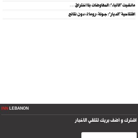
مانشيت “الأنباء”: المفاوضات بلا اختراق…
افتتاحية “الديار”: جــولة «روما 2» دون نتائج
INN
LEBANON
اشترك و أضف بريك لتلقي الأخبار