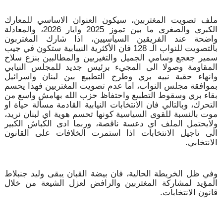
ملف تصويت المغتربين، سيكون العنوان الاساسي للمعارك
الكبرى والصغرى ما بين تموز 2025 وايار 2026، والمعادلة
واضحة عند الفريقين السياسيين، اذا شارك المغتربون
بالتصويت للنواب الـ 128 فان الأكثرية النيبابية ستكون في جيب
سمير جعجع وسامي الجميل والتغيريين والمطالبين بنزع سلاح
المقاومة وصولا الى المجيء برئيس جديد للمجلس النيابي
وانهاء حقبة نبيه بري وطرح التطبيع بين لبنان واسرائيل
بموافقة مجلس النواب، اما عدم تصويت المغتربين فهذا يحسم
بقاء بري وسقوط التطبيع واحتفاظ حزب الله بهامش واسع من
التحرك، وبالتالي فان الانتخابات النيابية القادمة مسألة حياة او
موت بالنسبة للقوى السياسية كونها تحسم هوية اي لبنان نريد،
ولايحتمل الملف اي دعسة ناقصة، وربما ادى الكباش الكبير
الى تاجيل الانتخابات اذا استمرت الخلافات على القانون
الانتخابي.
وفي ظل الخريطة الحالية، فان بيضة القبان يبقى وليد جنبلاط
المؤيد لمشاركة المغتربين والرافض لعزل الشيعة من خلال
قانون الانتخابات.