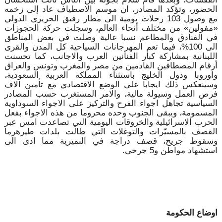
الحضور، وتؤكد المصادر، ان موسم الاصطياف عاد إلى زخمه
مع وصول 103 رحلات يومية الى مطار رفيق الحريري الدولي
«مفولين» من مختلف أنحاء العالم، وسجلت حركة الحجوزات
في الفنادق والمطاعم نسبا عالية وصلت في بعض المناطق
الى 100%، فيما تعم المهرجانات السياحية كل المدن والقرى
اللبنانية بمشاركة كبار الفنانين العرب والاجانب، كما تحسنت
أرقام المصطافين القادمين من مصر والمغرب وتونس والعراق
واوروبا ودول الخليج باستثناء المملكة العربية السعودية،
وسينعكس ذلك ايجابا على الوضع الاقتصادي مع تأمين الاف
فرص العمل وسيولة مالية، والامر المستغرب حسب المصادر
السياسية تجاهل اجواء الفرح والتركيز على الاجواء السوداوية
المسمومة، ويبقى الجنوب وحده محروما من هذه الاجواء بفعل
الحرب الاسرائيلية والخروقات اليومية التي تصاعدت امس عبر
القصف بالمسيّرات والتوغلات التي طالت بلدات طيرهرما
وسقوط جريح، قصف دراجة في النميرية مما ادى الى
استشهاد مواطن و5 جرحى.
اوضاع الحكومة