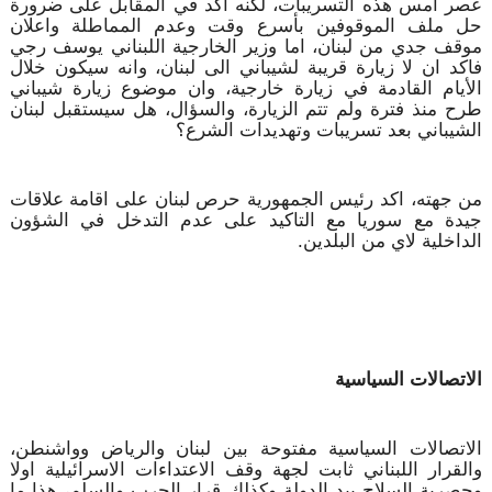
عصر امس هذه التسريبات، لكنه اكد في المقابل على ضرورة
حل ملف الموقوفين بأسرع وقت وعدم المماطلة واعلان
موقف جدي من لبنان، اما وزير الخارجية اللبناني يوسف رجي
فاكد ان لا زيارة قريبة لشيباني الى لبنان، وانه سيكون خلال
الأيام القادمة في زيارة خارجية، وان موضوع زيارة شيباني
طرح منذ فترة ولم تتم الزيارة، والسؤال، هل سيستقبل لبنان
الشيباني بعد تسريبات وتهديدات الشرع؟
من جهته، اكد رئيس الجمهورية حرص لبنان على اقامة علاقات
جيدة مع سوريا مع التاكيد على عدم التدخل في الشؤون
الداخلية لاي من البلدين.
الاتصالات السياسية
الاتصالات السياسية مفتوحة بين لبنان والرياض وواشنطن،
والقرار اللبناني ثابت لجهة وقف الاعتداءات الاسرائيلية اولا
وحصرية السلاح بيد الدولة وكذلك قرار الحرب والسلم، هذا ما