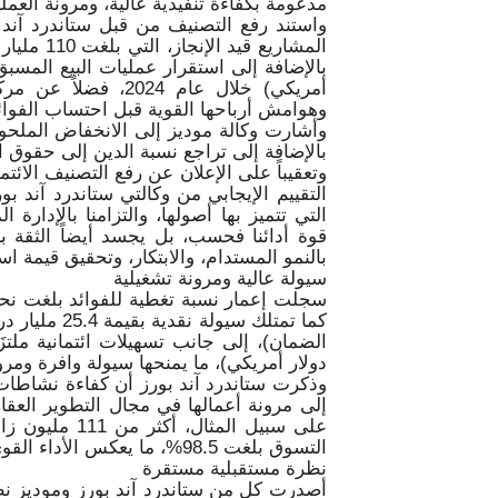
مدعومةً بكفاءة تنفيذية عالية، ومرونة العم
واستند رفع التصنيف من قبل ستاندرد آند 
أمريكي) خلال عام 24
وهوامش أرباحها القوية قبل احتساب الفوائد
بالإضافة إلى تراجع نسبة الدين إلى حقوق ال
وتعقيباً على الإعلان عن رفع التصنيف الائت
التقييم الإيجابي من وكالتي ستاندرد آند بور
التي تتميز بها أصولها، والتزامنا بالإدارة
قوة أدائنا فحسب، بل يجسد أيضاً الثقة با
بالنمو المستدام، والابتكار، وتحقيق قيمة ا
سيولة عالية ومرونة تشغيلية
دولار أمريكي)، ما يمنحها سيولة وافرة ومرون
وذكرت ستاندرد آند بورز أن كفاءة نشاطات
إلى مرونة أعمالها في مجال التطوير العق
التسوق بلغت 98.5%، ما يعكس الأداء القوي لأصول إعمار التي تولّد إيرادات مستمرة.
نظرة مستقبلية مستقرة
أصدرت كل من ستاندرد آند بورز وموديز نظ