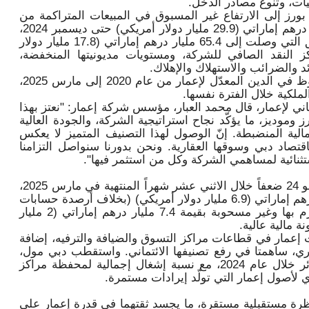
ليات، وتنوع مصادر الدخل.
بورز إلى الارتفاع غير المسبوق في المبيعات المتراكمة من
المشاريع قيد الإنجاز، التي بلغت 110 مليار درهم إماراتي (29.9 مليار دولار أمريكي) حتى ديسمبر 2024،
بالإضافة إلى استقرار عمليات البيع المسبق التي وصلت إلى 65.4 مليار درهم إماراتي (17.8 مليار دولار
20، فضلاً عن مركز النقد الصافي للشركة، ومستويات مديونيتها المنخفضة،
 والضرائب والاستهلاك والإهلاك.
وأشارت وكالة موديز إلى الانخفاض الملحوظ في الدين المعدّل لإعمار من عام 2020 إلى مارس 2025،
ملكية خلال الفترة نفسها.
ماني لإعمار، قال محمد العبار، مؤسس شركة إعمار: "نعتز بهذا
ز وموديز، ما يؤكّد نجاح استراتيجية الشركة، والجودة العالية
 المالية المنضبطة. إنّ الوصول لهذا التصنيف المتميز لا يعكس
قتصاد دبي وسوقها العقارية. ونحن بدورنا سنواصل التزامنا
ستثنائية لمساهمي الشركة وكل من استثمر فيها".
سجلت إعمار نسبة تغطية للفوائد بلغت نحو 24 ضعفاً خلال الاثني عشر شهراً المنتهية في مارس 2025،
كما تمتلك سيولة نقدية بقيمة 25.4 مليار درهم إماراتي (6.9 مليار دولار أمريكي) (بخلاف أرصدة حسابات
الضمان)، إلى جانب تسهيلات ائتمانية ملتزَم بها وغير مسحوبة بقيمة 7.4 مليار درهم إماراتي (2 مليار
ة مالية عالية.
 إعمار في قطاعات مراكز التسوق والضيافة والترفيه، إضافة
اري، ساهمتا في رفع تصنيفها الائتماني. واستقطب دبي مول،
على سبيل المثال، أكثر من 111 مليون زائر خلال عام 2024، مع نسبة إشغال إجمالية لمحفظة مراكز
رة مستقبلية مستقرة، ما يجسد ثقتهما في قدرة إعمار على