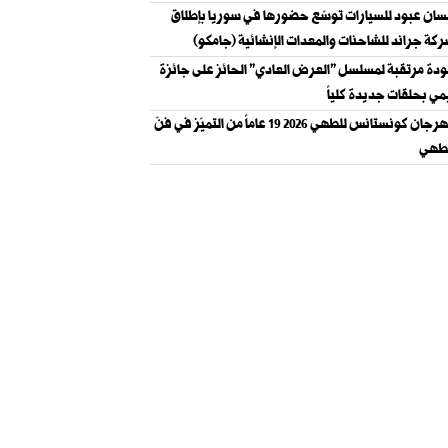
ان عبود للسيارات توسّع حضورها في سوريا بإطلاق
كة جراند للشاحنات والمعدات الإنشائية (جامكو)
دة مرتقبة لمسلسل "العرض العادي" الحائز على جائزة
مي بحلقات جديدة كلياً
مهرجان كونستانس للطهي 2026 19 عاماً من التميّز في فنّ
طهي