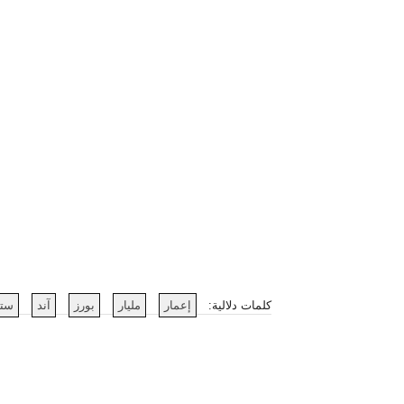
كلمات دلالية:
إعمار
مليار
بورز
آند
ستا