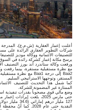
شركات التطوير العقاري الرائدة على مستو
للتصنيفات الائتمانية ووكالة موديز للتصنيف
يرسخ مكانة إعمار كشركة رائدة في السوق لم
مع نظرة مستقبلية مستقرة، بينما رفعت وك
Baa2 إلى درجة Baa1 مع ن
المستقر، وتوجهها الاستراتيجي السليم.
كما شمل هذا التحديث للتصنيف الائتماني
الممتازة غير المضمونة للشركة.
وضع مالي قوي مصحوباً بقدرات تنفيذية است
حتى مارس 2025، بلغت إيرادات
127 مليار درهم إ
النقدية حتى عام 2028. 