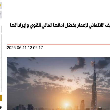
الائتماني لإعمار بفضل أدائها المالي القوي وإيراداتها
ق
أ
2025-06-11 12:05:17
ع
ط
ن
ا
م
أو
وز