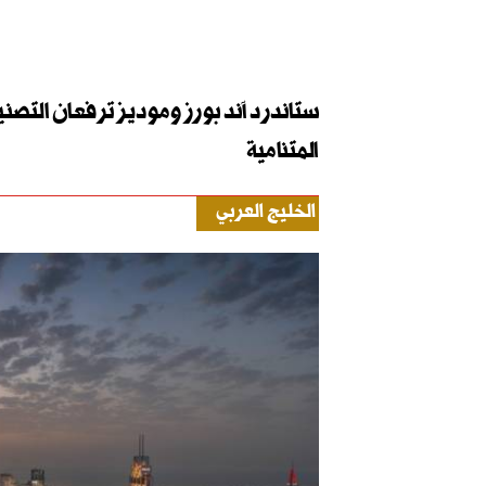
ستاندرد آند بورز وموديز ترفعان التصنيف 
المتنامية
الخليج العربي