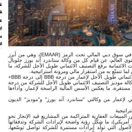
غس
شر
عو
إي
ال
أعلنت إعمار العقارية (ش.م.ع)، المدرجة في سوق دبي المالي تحت الرمز (EMAAR)، وهي من أبرز
ى العالم، عن قيام كل من وكالة ستاندرد آند بورز جلوبال
ات الائتمانية برفع التصنيف الائتماني طويل الأجل للشركة، ما
ا تتمتّع به من استقرار مالي ومرونة استراتيجية.
ورفعت وكالة ستاندرد آند بورز التصنيف الائتماني طويل الأجل لإعمار من درجة BBB إلى درجة BBB+
الة موديز التصنيف الائتماني طويل الأجل للشركة من درجة
ظرة مستقبلية مستقرة، ما يعكس الأسس المالية الراسخة لإعمار، وأداءها
 لإعمار من وكالتي "ستاندرد آند بورز" و"موديز" الديون
راتيجية
 إعمار من المبيعات العقارية المتراكمة من المشاريع قيد الإنجاز نحو
ماراتي (34.6 مليار دولار أمريكي)، ما شكّل رؤية واضحة لإيرادات الشركة وتدفقاتها
كما أنّ محفظة الأصول التي تولّد إيرادات مستمرة للشركة تواصل توسّعها،