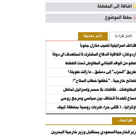
اضافة إلى المفضلة
حفظ الموضوع
أكثر قراءة
أكثر تعليقاً
ذائف اسرائيلية تصيب منازل جنوباً
ردوغان: اتفاقية الدفاع المشترك لا تستهدف اي دولة
ضو من الوفد اللبناني المفاوِض تحت الضغط
ريق "الحزب" إلى دمشق.. ما زالت طويلة؟
صائح خارجية.. "خفّفوا خطاب السلاح"!
لمفاوضات.. نقاشات بلا حسم وإسرائيل تماطل
ساعٍ لتهدئة الخلاف بين سياسي ومرجع روحي
كرانيا.. 3 قتلى جراء ضربات روسية بمنطقة كييف
اقرأ أيضاً...
ير الخارجيةالسعودي يستقبل وزير خارجية البحرين