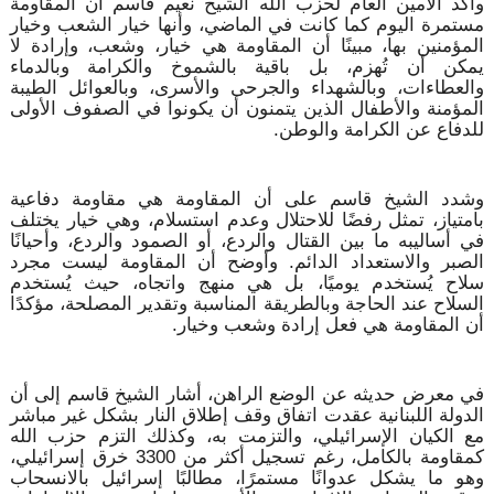
وأكد الأمين العام لحزب الله الشيخ نعيم قاسم أن المقاومة
مستمرة اليوم كما كانت في الماضي، وأنها خيار الشعب وخيار
المؤمنين بها، مبينًا أن المقاومة هي خيار، وشعب، وإرادة لا
يمكن أن تُهزم، بل باقية بالشموخ والكرامة وبالدماء
والعطاءات، وبالشهداء والجرحى والأسرى، وبالعوائل الطيبة
المؤمنة والأطفال الذين يتمنون أن يكونوا في الصفوف الأولى
للدفاع عن الكرامة والوطن.
وشدد الشيخ قاسم على أن المقاومة هي مقاومة دفاعية
بامتياز، تمثل رفضًا للاحتلال وعدم استسلام، وهي خيار يختلف
في أساليبه ما بين القتال والردع، أو الصمود والردع، وأحيانًا
الصبر والاستعداد الدائم. وأوضح أن المقاومة ليست مجرد
سلاح يُستخدم يوميًا، بل هي منهج واتجاه، حيث يُستخدم
السلاح عند الحاجة وبالطريقة المناسبة وتقدير المصلحة، مؤكدًا
أن المقاومة هي فعل إرادة وشعب وخيار.
في معرض حديثه عن الوضع الراهن، أشار الشيخ قاسم إلى أن
الدولة اللبنانية عقدت اتفاق وقف إطلاق النار بشكل غير مباشر
مع الكيان الإسرائيلي، والتزمت به، وكذلك التزم حزب الله
كمقاومة بالكامل، رغم تسجيل أكثر من 3300 خرق إسرائيلي،
وهو ما يشكل عدوانًا مستمرًا، مطالبًا إسرائيل بالانسحاب