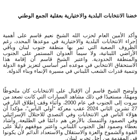
خضنا الانتخابات البلدية والاختيارية بعقلية الجمع الوطني
وأكد الأمين العام لحزب الله الشيخ نعيم قاسم على أهمية
إجراء الانتخابات البلدية والاختيارية في موعدها المحدد، رغم
الظروف الصعبة التي تمر بها منطقة جنوب لبنان وباقي
الأراضي اللبنانية، ولا سيما العدوان المستمر على الجنوب
والمنطقة الحدودية. واعتبر الشيخ قاسم أن إقامة هذا
الاستحقاق الانتخابي في موعده أمر أساسي لتعزيز قوة الدولة
وتنمية قدرات الشعب اللبناني في مسيرة الإنماء وبناء الدولة.
وأوضح الشيخ قاسم أن الإقبال على الانتخابات كان ملحوظًا
ومهمًا، مستعيدًا في ذلك مشاهد السيارات التي كانت تصعد من
بيروت إلى الجنوب في عام 2000، وأثناء وقف إطلاق النار في
27 تشرين الثاني 2024 عقب معركة “أولي البأس”، مؤكداً أن
هؤلاء الناس في الانتخابات وفي التصدي للاحتلال الإسرائيلي
وفي الصمود والتمسك بالأرض هم دائمًا في الطليعة. وأشاد
بعطاء وصمود أهل الجنوب اللبناني، واعتبر موقفهم دليلًا على
القوة والشموخ والعزة والاستقلال والاستعداد الدائم لأن يكونوا
في المقدمة من أجل تحرير لبنان.