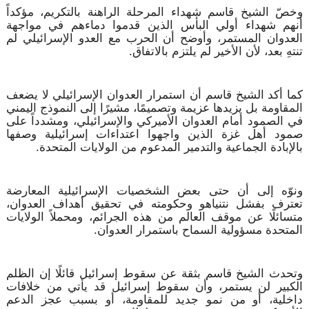
وخصّ الشيخ قاسم شهداء المرحلة الراهنة بالتكريم، مؤكداً
أنهم شهداء أولي البأس الذين قدموا دماءهم في مواجهة
العدوان المستمر، وأوضح أن الحرب مع العدو الإسرائيلي لم
تنتهِ بعد، لأن الأخير لم يلتزم بالاتفاق.
كما أكد الشيخ قاسم أن استمرار العدوان الإسرائيلي لا يضعف
المقاومة بل يزيدها عزيمة وتصميمًا، مشيرًا إلى النموذج اليمني
في الصمود أمام العدوان الأميركي والإسرائيلي، ومشدداً على
صمود أهل غزة الذين واجهوا اعتداءات إسرائيلية وصفها
بالإبادة الجماعية والتدمير المدعوم من الولايات المتحدة.
ونوّه إلى أن حتى بعض الشخصيات الإسرائيلية المعارضة
تعترف بفشل نتنياهو وحكومته في تحقيق أهداف العدوان،
متسائلًا عن موقف العالم من هذه الجرائم، ومحملاً الولايات
المتحدة مسؤولية السماح باستمرار العدوان.
وتحدث الشيخ قاسم بثقة عن سقوط إسرائيل قائلًا إن الظلم
الكبير لن يستمر، وأن سقوط إسرائيل قد يأتي من خلافات
داخلية، أو من نمو جديد للمقاومة، أو بسبب عجز الدعم