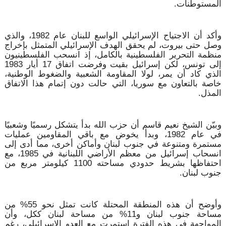
المستوطنات.
وأكد أن الاجتياح الإسرائيلي الواسع للبنان عام 1982، والذي
وصل حتى بيروت، لم يحقق الهدف الإسرائيلي المتمثل بإخراج
منظمة التحرير الفلسطينية بالكامل، إذ انسحب الفلسطينيون
إلى تونس، لكن إسرائيل بقيت وفرضت اتفاق 17 أيار 1983
الذي كاد أن يمر، لولا المقاومة الشعبية والضغوط الوطنية،
خاصة بالتعاون مع سوريا، التي حالت دون إتمام هذا الاتفاق
المذل.
وبيّن الشيخ نعيم قاسم أن حزب الله بدأ يتشكل رسميًا وشعبيًا
في عام 1982، وبدأ يخوض مع باقي المقاومين عمليات
مستمرة ومتنوعة في جنوب لبنان وأماكن أخرى، مما أدى إلى
انسحاب إسرائيل من معظم الأراضي اللبنانية في 1985، مع
احتفاظها بشريط حدودي مساحته 1100 كيلومتر مربع من
جنوب لبنان.
وأوضح أن هذه المنطقة المحتلة كانت تمثل نحو 55% من
مساحة جنوب لبنان و11% من مساحة لبنان ككل، وأن
المواجهة في هذه الفترة استمرت مع العدو الإسرائيلي، رغم