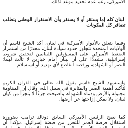
الأميركي، رغم عدم تحديد موعد لذلك.
لبنان كله إما يستقر أو لا يستقر وأن الاستقرار الوطني يتطلب
تضافر كل المكونات
وفيما يتعلق بالأدوار الأميركية في لبنان، أكد الشيخ قاسم أن
الولايات المتحدة تتجاوز حدود سيادة لبنان، محذرًا من استمرار
الضغط الأميركي على المسؤولين اللبنانيين لتحقيق شروط
إسرائيلية، مشددًا على أن لبنان أمام خيارين لا ثالث لهما:
النصر أو الشهادة، ورفضه القاطع لأي تهديد أو استسلام.
واستشهد الشيخ قاسم بقول الله تعالى في القرآن الكريم
لتأكيد أهمية الصبر والمثابرة في سبيل الله، وقال إن المقاومة
مجبولة بالأرض ودماء الشهداء، وأصبحت جزءًا لا يتجزأ من كيان
لبنان، ولا يمكن إزاحتها عن أرضها.
كما نصح الرئيس الأميركي السابق دونالد ترامب بضرورة
استغلال فرصة العمر للتحرر من قبضة إسرائيل، مؤكداً أن
استمرار الدعم الأميركي لإسرائيل يعرقل الاستقرار في لبنان