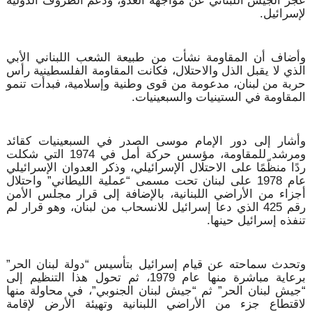
عجز الجيش اللبناني عن مواجهة العدو، ودعم الظروف الدولية
لإسرائيل.
وأضاف أن المقاومة نشأت من طبيعة الشعب اللبناني الأبي
الذي لا يقبل الذل والاحتلال، فكانت المقاومة الفلسطينية رأس
حربة من لبنان، مدعومة من قوى وطنية وإسلامية، فبدأت تنمو
المقاومة في الستينيات والسبعينيات.
وأشار إلى دور الإمام موسى الصدر في السبعينيات كقائد
ومرشد للمقاومة، مؤسس حركة أمل في 1974 التي شكلت
ردًا منظّمًا على الاحتلال الإسرائيلي، وذكر العدوان الإسرائيلي
عام 1978 على لبنان تحت مسمى “عملية الليطاني” واحتلال
أجزاء من الأراضي اللبنانية، بالإضافة إلى قرار مجلس الأمن
رقم 425 الذي دعا إسرائيل للانسحاب من لبنان، وهو قرار لم
تنفذه إسرائيل حينها.
وتحدث سماحته عن قيام إسرائيل بتأسيس “دولة لبنان الحر”
برعاية مباشرة منها عام 1979، ثم تحول هذا التنظيم إلى
“جيش لبنان الحر” ثم “جيش لبنان الجنوبي”، في محاولة منها
لاقتطاع جزء من الأراضي اللبنانية وتهيئة الأرض لإقامة