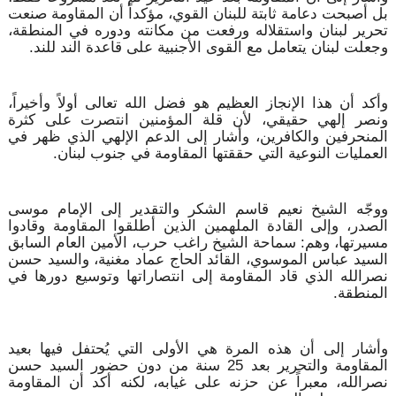
بل أصبحت دعامة ثابتة للبنان القوي، مؤكداً أن المقاومة صنعت
تحرير لبنان واستقلاله ورفعت من مكانته ودوره في المنطقة،
وجعلت لبنان يتعامل مع القوى الأجنبية على قاعدة الند للند.
وأكد أن هذا الإنجاز العظيم هو فضل الله تعالى أولاً وأخيراً،
ونصر إلهي حقيقي، لأن قلة المؤمنين انتصرت على كثرة
المنحرفين والكافرين، وأشار إلى الدعم الإلهي الذي ظهر في
العمليات النوعية التي حققتها المقاومة في جنوب لبنان.
ووجّه الشيخ نعيم قاسم الشكر والتقدير إلى الإمام موسى
الصدر، وإلى القادة الملهمين الذين أطلقوا المقاومة وقادوا
مسيرتها، وهم: سماحة الشيخ راغب حرب، الأمين العام السابق
السيد عباس الموسوي، القائد الحاج عماد مغنية، والسيد حسن
نصرالله الذي قاد المقاومة إلى انتصاراتها وتوسيع دورها في
المنطقة.
وأشار إلى أن هذه المرة هي الأولى التي يُحتفل فيها بعيد
المقاومة والتحرير بعد 25 سنة من دون حضور السيد حسن
نصرالله، معبراً عن حزنه على غيابه، لكنه أكد أن المقاومة