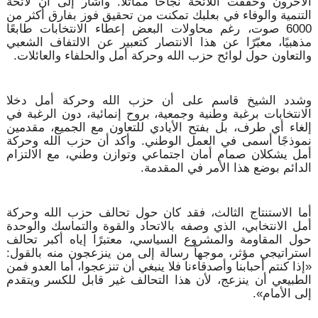
الآخرون وحققت اللائحة نجاحًا مماثلاً. وأشار إلى أن لائحة
التنمية والوفاء في بعلبك تمكنت من تحقيق فوز بفارق أكثر من
6000 صوت، رغم محاولات البعض إعطاء الانتخابات طابعًا
مذهبيًا، معبّرًا عن هذا الانتصار كتعبير عن الالتفاف الشعبي
والتعاون حول لوائح حزب الله وحركة أمل والحلفاء والعائلات.
وشدد الشيخ قاسم على أن حزب الله وحركة أمل دخلا
الانتخابات برغبة وطنية وجمعية، بروح إنمائية، دون الرغبة في
إلغاء أي طرف، بل بفتح الأيادي للتعاون مع الجميع، مقدمين
نموذجًا أسمى في العمل الوطني. وأكد أن حزب الله وحركة
أمل يشكلان صمام أمان اجتماعي وتوازن وطني، مع الالتزام
الدائم بوضع هذا الأمر في المقدمة.
أما الاستنتاج الثالث، فقد كان حول تحالف حزب الله وحركة
أمل الانتخابي، الذي وصفه بالاتحاد والقوة والتماسك والوحدة
حول المقاومة والمشروع السياسي، معتبرًا إياه أكبر تحالف
استراتيجي مؤثر، موجهاً رسالة إلى من ينزعجون منه بالقول:
«إذا كنتم أحبابنا وأصدقاءنا فلا ينبغي أن تنزعجوا، أما العدو فمن
الطبيعي أن ينزعج، لأن هذا التحالف غير قابل للكسر ويتقدم
إلى الأمام».