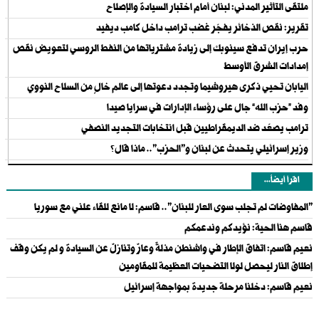
ملتقى التأثير المدني: لبنان أمام اختبار السيادة والإصلاح
تقرير: نقص الذخائر يفجّر غضب ترامب داخل كامب ديفيد
حرب إيران تدفع سينوبك إلى زيادة مشترياتها من النفط الروسي لتعويض نقص
إمدادات الشرق الأوسط
اليابان تحيي ذكرى هيروشيما وتجدد دعوتها إلى عالم خالٍ من السلاح النووي
وفد “حزب الله” جال على رؤساء الإدارات في سرايا صيدا
ترامب يصعّد ضد الديمقراطيين قبل انتخابات التجديد النصفي
وزير إسرائيلي يتحدث عن لبنان و"الحزب".. ماذا قال؟
اقرأ أيضاً...
"المفاوضات لم تجلب سوى العار للبنان".. قاسم: لا مانع للقاء علني مع سوريا
قاسم هنأ الحية: نؤيدكم وندعمكم
نعيم قاسم: اتفاق الإطار في واشنطن مذلةٌ وعارٌ وتنازلٌ عن السيادة و لم يكن وقف
إطلاق النار ليحصل لولا التضحيات العظيمة للمقاومين
نعيم قاسم: دخلنا مرحلة جديدة بمواجهة إسرائيل