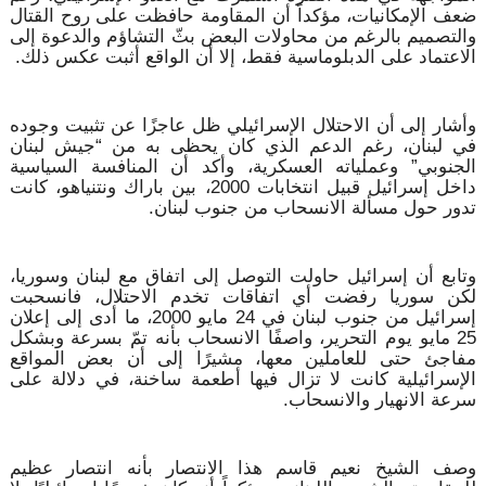
ضعف الإمكانيات، مؤكداً أن المقاومة حافظت على روح القتال
والتصميم بالرغم من محاولات البعض بثّ التشاؤم والدعوة إلى
الاعتماد على الدبلوماسية فقط، إلا أن الواقع أثبت عكس ذلك.
وأشار إلى أن الاحتلال الإسرائيلي ظل عاجزًا عن تثبيت وجوده
في لبنان، رغم الدعم الذي كان يحظى به من “جيش لبنان
الجنوبي” وعملياته العسكرية، وأكد أن المنافسة السياسية
داخل إسرائيل قبيل انتخابات 2000، بين باراك ونتنياهو، كانت
تدور حول مسألة الانسحاب من جنوب لبنان.
وتابع أن إسرائيل حاولت التوصل إلى اتفاق مع لبنان وسوريا،
لكن سوريا رفضت أي اتفاقات تخدم الاحتلال، فانسحبت
إسرائيل من جنوب لبنان في 24 مايو 2000، ما أدى إلى إعلان
25 مايو يوم التحرير، واصفًا الانسحاب بأنه تمّ بسرعة وبشكل
مفاجئ حتى للعاملين معها، مشيرًا إلى أن بعض المواقع
الإسرائيلية كانت لا تزال فيها أطعمة ساخنة، في دلالة على
سرعة الانهيار والانسحاب.
وصف الشيخ نعيم قاسم هذا الانتصار بأنه انتصار عظيم