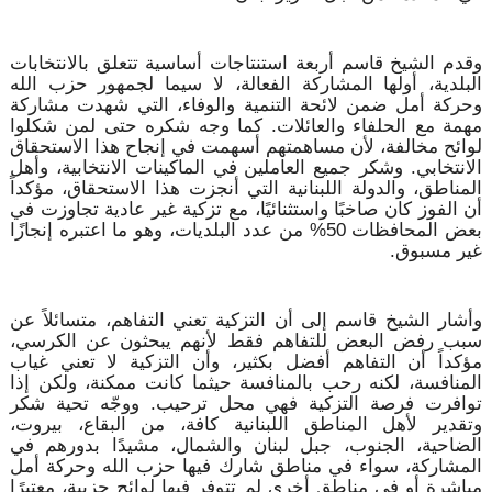
وقدم الشيخ قاسم أربعة استنتاجات أساسية تتعلق بالانتخابات
البلدية، أولها المشاركة الفعالة، لا سيما لجمهور حزب الله
وحركة أمل ضمن لائحة التنمية والوفاء، التي شهدت مشاركة
مهمة مع الحلفاء والعائلات. كما وجه شكره حتى لمن شكلوا
لوائح مخالفة، لأن مساهمتهم أسهمت في إنجاح هذا الاستحقاق
الانتخابي. وشكر جميع العاملين في الماكينات الانتخابية، وأهل
المناطق، والدولة اللبنانية التي أنجزت هذا الاستحقاق، مؤكداً
أن الفوز كان صاخبًا واستثنائيًا، مع تزكية غير عادية تجاوزت في
بعض المحافظات 50% من عدد البلديات، وهو ما اعتبره إنجازًا
غير مسبوق.
وأشار الشيخ قاسم إلى أن التزكية تعني التفاهم، متسائلاً عن
سبب رفض البعض للتفاهم فقط لأنهم يبحثون عن الكرسي،
مؤكداً أن التفاهم أفضل بكثير، وأن التزكية لا تعني غياب
المنافسة، لكنه رحب بالمنافسة حيثما كانت ممكنة، ولكن إذا
توافرت فرصة التزكية فهي محل ترحيب. ووجّه تحية شكر
وتقدير لأهل المناطق اللبنانية كافة، من البقاع، بيروت،
الضاحية، الجنوب، جبل لبنان والشمال، مشيدًا بدورهم في
المشاركة، سواء في مناطق شارك فيها حزب الله وحركة أمل
مباشرة أو في مناطق أخرى لم تتوفر فيها لوائح حزبية، معتبرًا