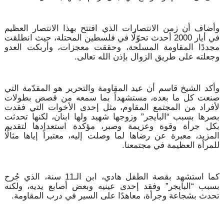
وأضاف أن زمن الانتصارات الذي افتتح بهذا الانتصار العظيم
في أيار 2000 أحدث تحوّلًا في فلسطين المحتلة، حيث انطلقت
مجددًا المقاومة المسلحة، وحققت معجزات، وأربكت العدو
وجعلته على طريق الزوال بإذن الله تعالى.
وأكد الشيخ قاسم أن عيد المقاومة والتحرير هو المقدّمة التي
صنعت كل ما بعده، مستشهداً بما سمعه من قصص بطولات
لأفراد من المجتمع المقاوم، مثل إحدى الأخوات التي فقدت
بصرها بسبب “البايجر” وزوجها شهيد ولها ابنان، لكنها تحدثت
بكل جرأة وقوة وعزيمة وصبر، مؤكدة استعدادها لتقديم
المزيد، معبرة عن رضاها لما وصلت إليه، معتبراً إياها مثالًا
للمرأة العظيمة في مجتمعنا.
كما استشهد بقصة الطفل هادي، ابن الـ11 سنة، الذي جُرح
بسبب “البايجر” وفقد إحدى عينيه وبعض أصابع يديه، ولكنه
تحدث بشجاعة وجرأة، معاهدًا على السير في درب المقاومة.