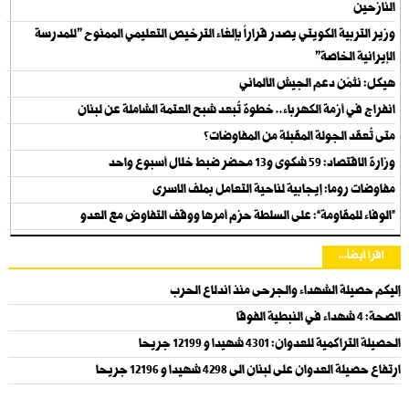
النازحين
وزير التربية الكويتي يصدر قراراً بإلغاء الترخيص التعليمي الممنوح "للمدرسة
الإيرانية الخاصة"
هيكل: نثمّن دعم الجيش الألماني
انفراج في أزمة الكهرباء.. خطوة تُبعد شبح العتمة الشاملة عن لبنان
متى تُعقد الجولة المقبلة من المفاوضات؟
وزارة الاقتصاد: 59 شكوى و13 محضر ضبط خلال أسبوع واحد
مفاوضات روما: إيجابية لناحية التعامل بملف الاسرى
“الوفاء للمقاومة”: على السلطة حزم أمرها ووقف التفاوض مع العدو
اقرأ أيضاً...
إليكم حصيلة الشهداء والجرحى منذ اندلاع الحرب
الصحة: 4 شهداء في النبطية الفوقا
الحصيلة التراكمية للعدوان: 4301 شهيدا و 12199 جريحا
ارتفاع حصيلة العدوان على لبنان الى 4298 شهيدا و 12196 جريحا