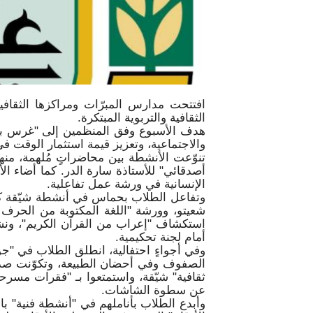
افتتحت مدارس المبرّات ومراكزها الثقافي
الثقافية والتربوية المبتكرة.
هدف الأسبوع وفق المنظمين إلى "غرس بذور
والاجتماعية، وتعزيز قيمة استثمار الوقت ف
تنوّعت الأنشطة بين محاضراتٍ مُلهمة، منه
أصدقائي" للأستاذة سارة الدر. كما أضاء ا
الإنسانية في ورشة عمل تفاعلية.
وتفاعل الطلاب بحماس في أنشطة شيّقة كن
شعيتو، وورشة "اللغة المكتوبة من الحرف إل
استكشاف "إعراب من القرآن الكريم"، ونشا
أمام لجنة تحكيمية.
وفي أجواءٍ احتفالية، انطلق الطلاب في "
الصفوف وفي أحضان الطبيعة، وتكوّنت صدا
ثقافية" شيّقة، واستمتعوا بـ "فقرات مسرح
عن سطوة الشاشات.
وأبدع الطلاب بأناملهم في "أنشطة فنية" با