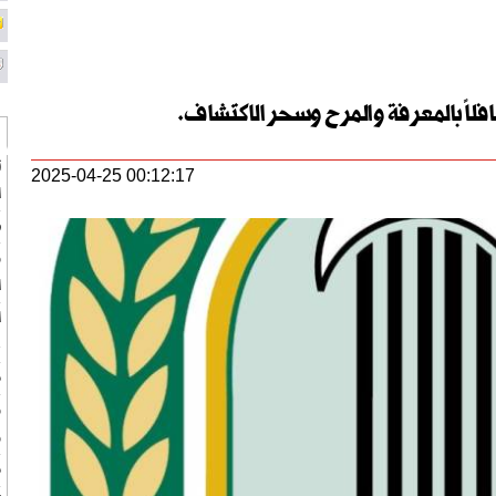
فلاً بالمعرفة والمرح وسحر الاكتشاف.
ت
2025-04-25 00:12:17
ا
ه
و
ا
ا
ع
م
و
م