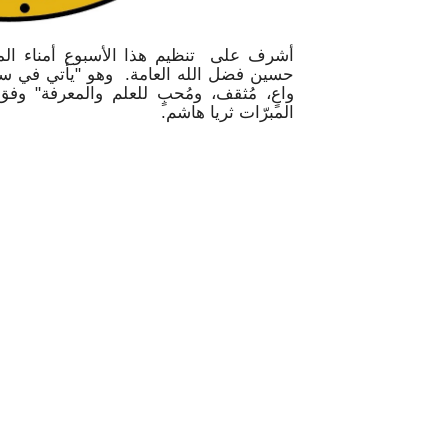
أشرف على تنظيم هذا الأسبوع أمناء المك
حسين فضل الله العامة. وهو "يأتي في سياق 
واعٍ، مُثقف، ومُحبٍ للعلم والمعرفة"
المبرّات ثريا هاشم.