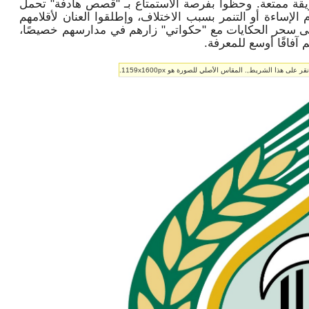
طريقة ممتعة. وحظوا بفرصة الاستمتاع بـ "قصص هادفة" تحمل
لإساءة أو التنمر بسبب الاختلاف، وإطلقوا العنان لأقلامهم
إلى سحر الحكايات مع "حكواتي" زارهم في مدارسهم خصيصًا،
 آفاقًا أوسع للمعرفة.
ى هذا الشريط,. المقاس الأصلي للصورة هو 1159x1600px.