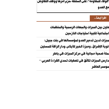
الوفاء للمقاومة”: على السلطة حزم أمرها ووقف التفاوض
ع العدو
اقرأ أيضاً...
اون بين المبرات والجهات الرسمية والمنظمات
اجتماعية لتلبية احتياجات النازحين
مبرّات تدين تدمير العدو لمؤسساتها في بنت جبيل:
نوية الإشراق، ومبرّة الخير للأيتام، ودار الرأفة للمسنين
لة صحية مجانية في مركز المبرّات في ياطر
ارس المبرّات تتألّق في تصفيات تحدي القراءة العربي –
موسم العاشر