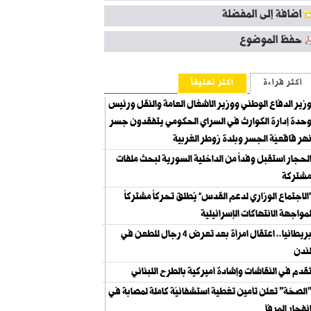
اضافة إلى المفضلة
حفظ الموضوع
أكثر قراءة
أكثر تعليقاً
زير الدفاع الوطني ووزير الأشغال العامة والنقل ورئيس
حدة إدارة الكوارث في السراي الحكومي يتفقدون جسر
هر قاقعيّة الجسر وبلدة زوطر الغربية
لحجار استقبل وفداً من الداخلية السورية لبحث ملفات
شتركة
الاجتماع الوزاري لدعم القدس” يُطلق تحركاً مشتركاً
مواجهة الانتهاكات الإسرائيلية
بريطانيا.. اعتقال امرأة بعد تعرض 4 رجال للطعن في
ندن
قدم في النقاشات وإشادة أميركية بالطرح اللبناني
الصحّة" تعلن تأمين تغطية استشفائيّة كاملة لمصابة في
نفجار المرفأ