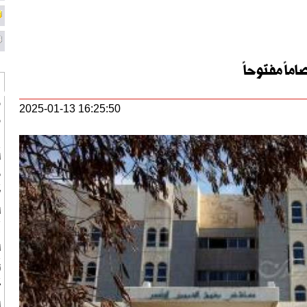
اً مفتوحاً
و
2025-01-13 16:25:50
و
ن
ا
م
“
ل
ل
ت
"
ا