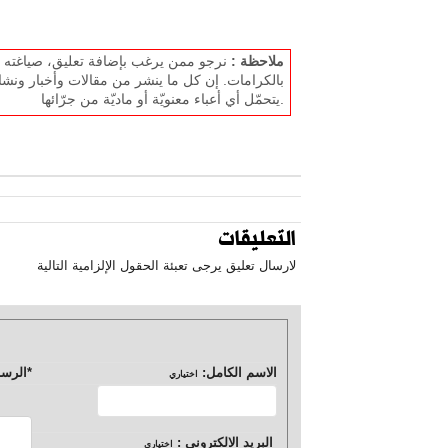
ملاحظة :
نرجو ممن يرغب بإضافة تعليق، صياغته بل
بالكرامات. إن كل ما ينشر من مقالات وأخبار ونشا
يتحمّل أي أعباء معنويّة أو ماديّة من جرّائها.
التعليقات
لارسال تعليق يرجى تعبئة الحقول الإلزامية التالية
الاسم الكامل:
*
الرسا
اختياري
البريد الالكتروني :
اختياري