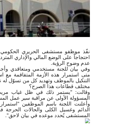
نفّذ موظفو مستشفى الحريري الحكومي الجا
احتجاجاً على الوضع المالي والإداري الم
عدم وضوح الرؤية.
وفي بيان للجنة مستخدمي ومتعاقدي وأج
متى استمرار هذه الأزمة المتفاقمة مع اس
التنكيل بالموظف وتهديد كل من تسوّل له 
مختلف قطاعات هذا الصرح؟
وقالت: "يستمر ذلك في ظل غياب مريب
المسؤولة الأولى عن مراقبة سير عمل الم
وأعلنت اللجنة باسم الموظفين "استمرار
الدائم وغسيل الكلى والحالات الحرجة 
المستشفى يُحدد موعده في بيان لاحق".