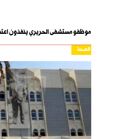
موظفو مستشفى الحريري ينفذون اعتصام
الصحة