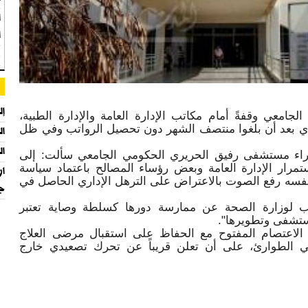
ا
ا
غ
إل
معي وقفةً أمام مكاتب الإدارة العامة والإدارة الطبية،
تردي بعد أن بلغوا منتصف الشهر دون تحصيل الرواتب وفي ظل
الصحة:
الح
راء مستشفى رفيق الحريري الحكومي الجامعي سألت: إلى
تمرار الإدارة العامة وبعض رؤساء المصالح باعتماد سياسة
نفسه رفع الصوت بالاعتراض على الترهل الإداري الحاصل في
جر
 لوزارة الصحة عن ممارسة دورها كسلطة وصاية تعتبر
ستشفى وتطويرها".
 الاعتصام المفتوح مع الحفاظ على استقبال مرضى العلاج
في الطوارئ، على أن تعلن قريباً عن تحرك تصعيدي خارج