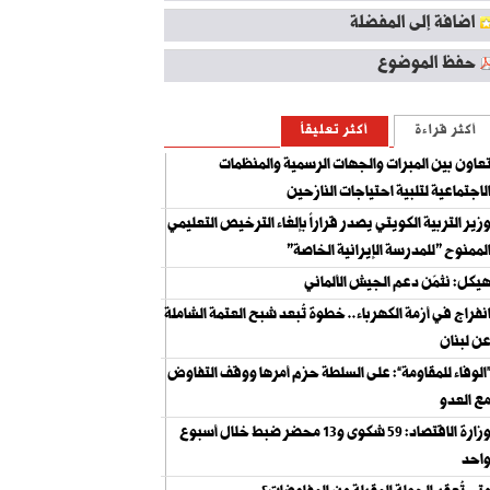
اضافة إلى المفضلة
حفظ الموضوع
أكثر قراءة
أكثر تعليقاً
عاون بين المبرات والجهات الرسمية والمنظمات
لاجتماعية لتلبية احتياجات النازحين
زير التربية الكويتي يصدر قراراً بإلغاء الترخيص التعليمي
لممنوح "للمدرسة الإيرانية الخاصة"
يكل: نثمّن دعم الجيش الألماني
نفراج في أزمة الكهرباء.. خطوة تُبعد شبح العتمة الشاملة
ن لبنان
الوفاء للمقاومة”: على السلطة حزم أمرها ووقف التفاوض
ع العدو
وزارة الاقتصاد: 59 شكوى و13 محضر ضبط خلال أسبوع
احد