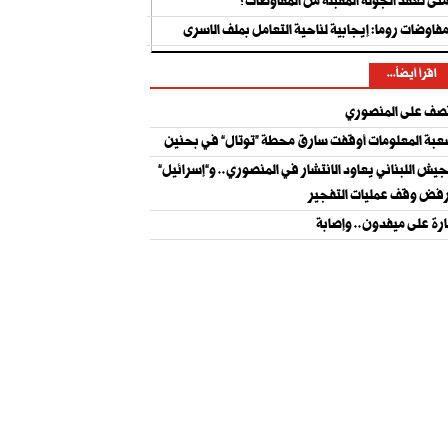
تى تُعقد الجولة المقبلة من المفاوضات؟
فاوضات روما: إيجابية لناحية التعامل بملف الاسرى
اقرأ أيضاً...
ف على المنصوري
بة المعلومات أوقفت سارق محطة “توتال” في بحنين
جيش اللبناني يعاود الانتشار في المنصوري.. و”إسرائيل”
فض وقف عمليات التفجير
رة على ميفدون.. وإصابة