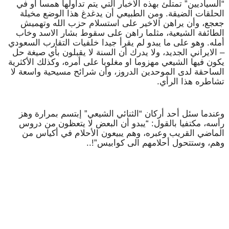
“السياديين” تمتلئ بهذه الاخبار التي يتم تداولها همسا او في
الحلقات الضيقة. ومن الطبيعي أن يدغدغ هذا الوضع مخيلة
جعجع، وأن يراهن الاخير على استسلام حزب الله وتهميش
الطائفة الشيعية، مثلما راهن على سقوط بشار الاسد وخاب
أمله. وهو على ما يبدو لم يقرأ جيدا خلفيات التقارب السعودي
– الايراني الجديد، ولا يدرك أن السنة لا يقبلون بأي صيغة حل
يكون فيها الشيعي مهزوما او مغلوبا على أمره، وكذلك الأكثرية
الساحقة لدى الموحدين الدروز، وأن شرائح مسيحية واسعة لا
تشاطره هذا الرأي.
وعندما سئل أحد أركان “الثنائي الشيعي” إبتسم بمرارة وهز
رأسه، مكتفيا بالقول: “يبدو أن البعض لا يتعظون من دروس
الماضي القريب وعبره، وهم يبيعون الأحلام في أكياس من
وهم، وستتحول أحلامهم الى كوابيس”!..