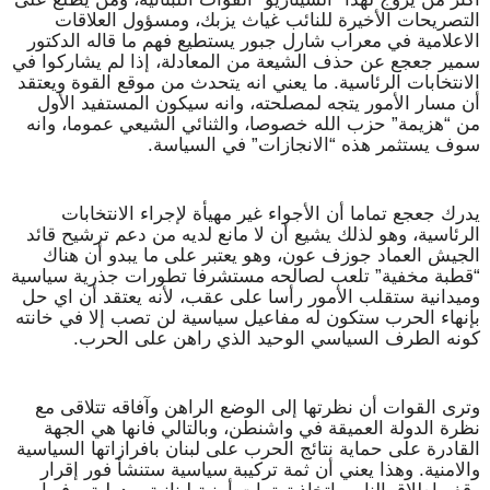
التصريحات الأخيرة للنائب غياث يزبك، ومسؤول العلاقات
الاعلامية في معراب شارل جبور يستطيع فهم ما قاله الدكتور
سمير جعجع عن حذف الشيعة من المعادلة، إذا لم يشاركوا في
الانتخابات الرئاسية. ما يعني انه يتحدث من موقع القوة ويعتقد
أن مسار الأمور يتجه لمصلحته، وانه سيكون المستفيد الأول
من “هزيمة” حزب الله خصوصا، والثنائي الشيعي عموما، وانه
سوف يستثمر هذه “الانجازات” في السياسة.
يدرك جعجع تماما أن الأجواء غير مهيأة لإجراء الانتخابات
الرئاسية، وهو لذلك يشيع أن لا مانع لديه من دعم ترشيح قائد
الجيش العماد جوزف عون، وهو يعتبر على ما يبدو أن هناك
“قطبة مخفية” تلعب لصالحه مستشرفا تطورات جذرية سياسية
وميدانية ستقلب الأمور رأسا على عقب، لأنه يعتقد أن اي حل
بإنهاء الحرب ستكون له مفاعيل سياسية لن تصب إلا في خانته
كونه الطرف السياسي الوحيد الذي راهن على الحرب.
وترى القوات أن نظرتها إلى الوضع الراهن وآفاقه تتلاقى مع
نظرة الدولة العميقة في واشنطن، وبالتالي فانها هي الجهة
القادرة على حماية نتائج الحرب على لبنان بافرازاتها السياسية
والامنية. وهذا يعني أن ثمة تركيبة سياسية ستنشأ فور إقرار