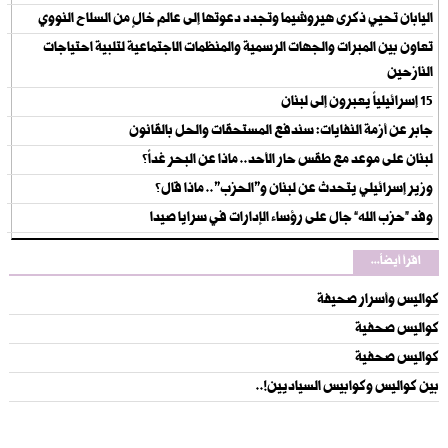
اليابان تحيي ذكرى هيروشيما وتجدد دعوتها إلى عالم خالٍ من السلاح النووي
تعاون بين المبرات والجهات الرسمية والمنظمات الاجتماعية لتلبية احتياجات
النازحين
15 إسرائيلياً يعبرون إلى لبنان
جابر عن أزمة النفايات: سندفع المستحقات والحل بالقانون
لبنان على موعد مع طقس حار الأحد.. ماذا عن البحر غداً؟
وزير إسرائيلي يتحدث عن لبنان و"الحزب".. ماذا قال؟
وفد “حزب الله” جال على رؤساء الإدارات في سرايا صيدا
اقرأ أيضاً...
كواليس وأسرار صحيفة
كواليس صحفية
كواليس صحفية
بين كواليس وكوابيس السياديين!..