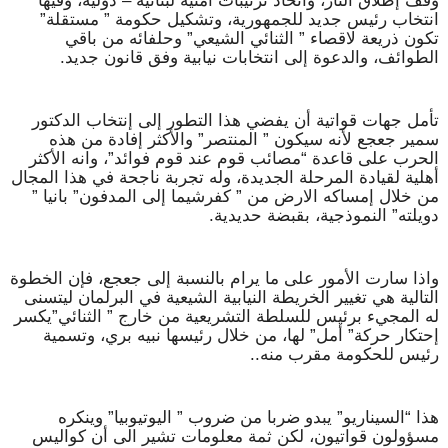
وقف إطلاق النار، واتخاذ ترتيبات أمنية لبنانية – دولية، وفيها
انتخاب رئيس جديد للجمهورية، وتشكيل حكومة ” مستقلة”
تكون ذريعة لاقصاء ” الثنائي الشيعي” وحلفائه من باقي
الطوائف، والدعوة إلى انتخابات نيابية وفق قانون جديد.
تأمل جهات قواتية أن يفضي هذا التطور إلى إنتخاب الدكتور
سمير جعجع لأنه سيكون ” المنتصر” والأكثر إفادة من هذه
الحرب على قاعدة “مصائب قوم عند قوم فوائد”، وانه الأكثر
أهلية لقيادة المرحلة الجديدة، وله تجربة ناجحة في هذا المجال
من خلال إمساكه الارض من ” كفرشيما إلى المدفون” بانيا ”
دويلته” النموذجية، بقبضة حديدية.
واذا سارت الأمور على ما يرام بالنسبة إلى جعجع، فإن الخطوة
التالية هي تغيير الخريطة النيابية الشيعية في البرلمان ليتسنى
له المجيء برئيس للسلطة التشريعية من خارج ” الثنائي”يكسر
إحتكار حركة” أمل” لها، من خلال رئيسها نبيه بري، وتسمية
رئيس للحكومة مقرب منه..
هذا “السيناريو” يبدو ضربا من ضروب ” اليوتيوبيا” وينكره
مسؤولون قواتيون، لكن ثمة معلومات تشير الى أن كواليس