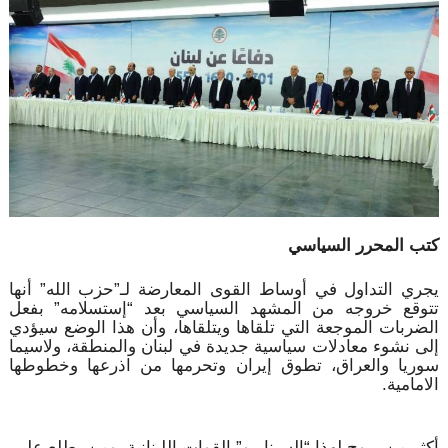
كتب المحرر السياسي
يجري التداول في أوساط القوى المعارضة لـ”حزب الله” أنها
تتوقع خروجه من المشهد السياسي بعد “إستسلامه” بفعل
الضربات الموجعة التي تلقاها ويتلقاها، وأن هذا الوضع سيؤدي
إلى نشوء معادلات سياسية جديدة في لبنان والمنطقة، ولاسيما
سوريا والعراق، تطوق إيران وتحرمها من اذرعها وخطوطها
الامامية.
أكثر من يروج لهذا “السيناريو” القوات اللبنانية، ومن يطلع على