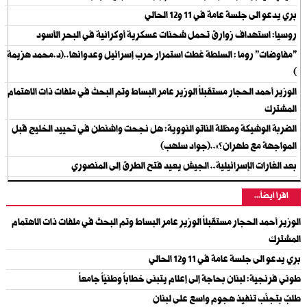
بري يدعو الى جلسة عامة في 11 و12 الحالي
روسيا: استهداف زوارق تحمل شحنات عسكرية أوكرانية في البحر الأسود
"مفاوضات" روما : السلطة غطت استمرار حرب إسرائيل وعدوانها..(د.محمد هزيمة
)
الوزير أحمد الحجار مستقبلاً الوزير عامر البساط وتم البحث في ملفات ذات الاهتمام
المشترك
الضربة الوشيكة ومظلة الناتو النووية: هل نجحت واشنطن في تحييد الخليج قبل
المواجهة مع طهران؟»..(جواد سلهب)
بعد الغارات الإسرائيلية.. الجيش يعيد فتح الطرق إلى المنصوري
اقرأ أيضاً...
الوزير أحمد الحجار مستقبلاً الوزير عامر البساط وتم البحث في ملفات ذات الاهتمام
المشترك
بري يدعو الى جلسة عامة في 11 و12 الحالي
طوني فرنجية: لبنان بحاجة إلى إعلام يتبنى خطاباً وطنيّاً جامعاً
طلبٌ بتجنّب تنفيذ هجوم واسع على لبنان